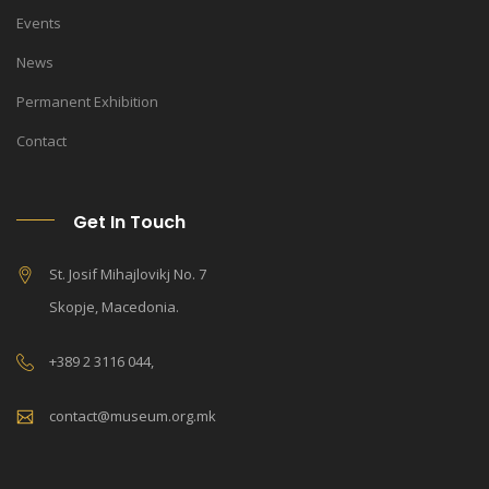
Events
News
Permanent Exhibition
Contact
Get In Touch
St. Josif Mihajlovikj No. 7
Skopje, Macedonia.
+389 2 3116 044,
contact@museum.org.mk