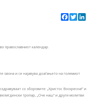
Facebook
Twitter
LinkedIn
 во православниот календар.
те ѕвона и се најавува доаѓањето на големиот
здравуваат со зборовите: „Христос Воскресна!“ и
е велигденски тропар, „Оче наш“ и други молитви