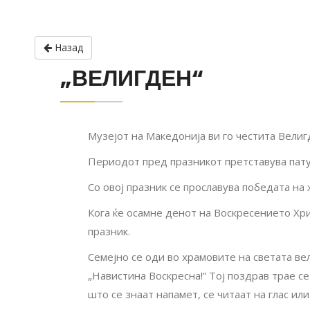
Назад
„ВЕЛИГДЕН“
Музејот на Македонија ви го честита Велиг
Периодот пред празникот претставува патув
Со овој празник се прославува победата на
Кога ќе осамне денот на Воскресението Хри
празник.
Семејно се оди во храмовите на светата ве
„Навистина Воскресна!“ Тој поздрав трае се
што се знаат напамет, се читаат на глас ил