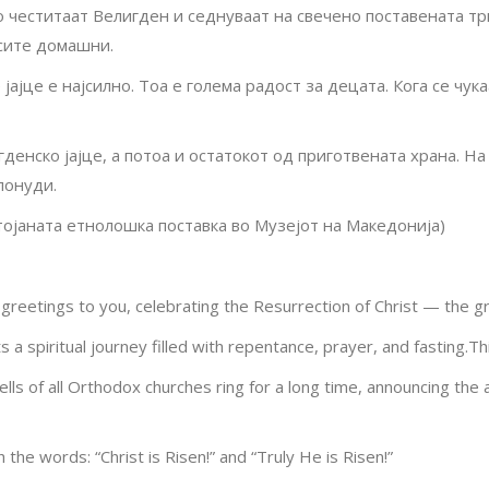
 честитаат Велигден и седнуваат на свечено поставената трпе
 сите домашни.
јајце е најсилно. Тоа е голема радост за децата. Кога се чука
енско јајце, а потоа и остатокот од приготвената храна. На т
понуди.
тојаната етнолошка поставка во Музејот на Македонија)
eetings to you, celebrating the Resurrection of Christ — the gre
a spiritual journey filled with repentance, prayer, and fasting.Thi
lls of all Orthodox churches ring for a long time, announcing the a
the words: “Christ is Risen!” and “Truly He is Risen!”