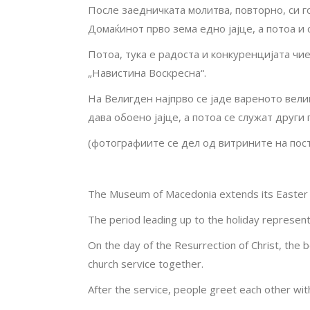
После заедничката молитва, повторно, си го
Домаќинот прво зема едно јајце, а потоа и
Потоа, тука е радоста и конкуренцијата чие 
„Навистина Воскресна“.
На Велигден најпрво се јаде вареното велигд
дава обоено јајце, а потоа се служат други 
(фотографиите се дел од витрините на пос
The Museum of Macedonia extends its Easter gr
The period leading up to the holiday represents 
On the day of the Resurrection of Christ, the be
church service together.
After the service, people greet each other with 