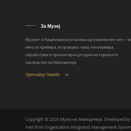
За Музеј
Музејот е Национална установа од комплексен тип — в
него се прибира, истражува, чува, конзервира,
обработува и презентира културно-историското
наследство на Македонија.
Прочитај Повеќе
Copyright © 2026 Музеј на Македонија. Developed b
Part from Organization Integrated Management System 