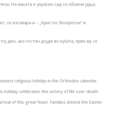
за. На масата е украсен сад со обоени јајца.
ат, се изговара и – „Христос Воскресна“ и
ој ден, ако гостин дојде во куќата, прво му се
atest religious holiday in the Orthodox calendar.
s holiday celebrates the victory of life over death.
rrival of this great feast. Families attend the Easter