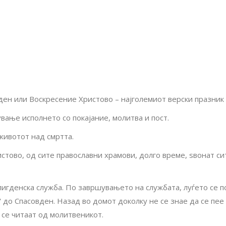
ден или Воскресение Христово – најголемиот верски празник
ање исполнето со покајание, молитва и пост.
 животот над смртта.
стово, од сите православни храмови, долго време, ѕвонат си
лигденска служба. По завршувањето на службата, луѓето се по
' до Спасовден. Назад во домот доколку не се знае да се пе
и се читаат од молитвеникот.