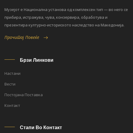
Музејот е Национална установа од комплексен тип — во него се
прибира, истражува, чува, конзервира, обработува и
презентира културно-историското наследство на Македонија.
Прочитај Повеќе
Брзи Линкови
Настани
Вести
Постојана Поставка
Контакт
Стапи Во Контакт