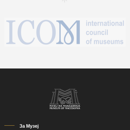
За Музеј