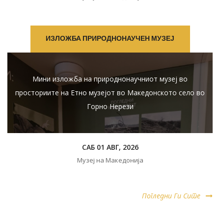
ИЗЛОЖБА ПРИРОДНОНАУЧЕН МУЗЕЈ
Мини изложба на природнонаучниот музеј во
просториите на Етно музејот во Македонското село во
Горно Нерези
САБ 01 АВГ, 2026
Музеј на Македонија
Погледни Ги Сите