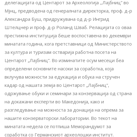
делегацијата од Центарот за Археологија ,,Лајбниц” во
Мјнц, предводена од генералната директорка, проф. д-р
Александра Буш, придружувана од д-р Ингрид
Штелцнер и проф. д-р Роланд Шваб. Релацијата со оваа
престижна институција беше воспоставена во декември
минатата година, кога претставници од Министерството
за култура и туризам остварија работна посета на
Центарот „Лајбниц“. Во изминатите осум месеци беа
определени основните насоки за соработка, која
вклучува можности за едукација и обука на стручен
кадар од нашата земја во Центарот „Лајбниц“,
одржување обуки и семинари за конзервација од страна
на докажани експерти во Македонија, како и
разгледување на можноста за донација на опрема за
нашите конзерваторски лаборатории. Во текот на
минатата недела се потпиша Меморандумот за
соработка со Германскиот археолошки институт.