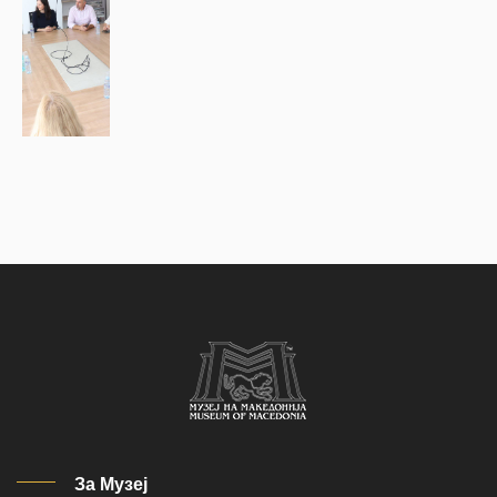
За Музеј