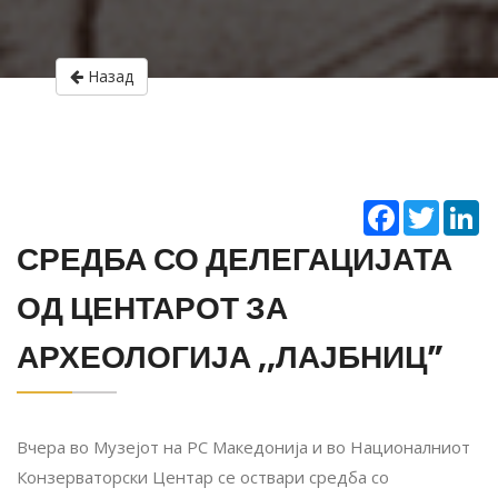
Назад
Facebook
Twitter
Li
СРЕДБА СО ДЕЛЕГАЦИЈАТА
ОД ЦЕНТАРОТ ЗА
АРХЕОЛОГИЈА ,,ЛАЈБНИЦ”
Вчера во Музејот на РС Македонија и во Националниот
Конзерваторски Центар се оствари средба со