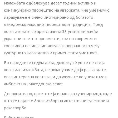
Изложбата одбележува десет години активно и
континуирано творештво на авторката, чие уметничко
изразување е силно инспирирано од богатото
македонско народно творештво и традиција. Пред
посетителите се претставени 33 уникатни ламби
украсени со етно-орнаменти, кои на современ и
креативен начин ја истакнуваат поврзаноста меѓу
културното наследство и применетата уметност.
Во наредните седум дена, доколку сè уште не сте ја
посетиле изложбата, ве покануваме да ја разгледате
оваа интересна поставка и да уживате во уникатниот
амбиент на „Македонско село“.
Дополнително, посетете ја и нашата сувенирница, каде
што ќе најдете богат избор на автентични сувенири и
ракотворби.
Работно време: