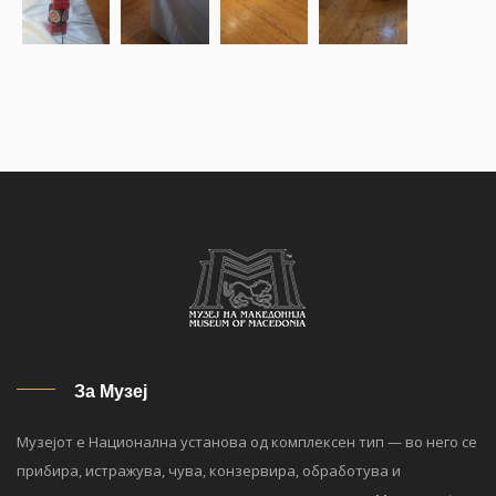
За Музеј
Музејот е Национална установа од комплексен тип — во него се
прибира, истражува, чува, конзервира, обработува и