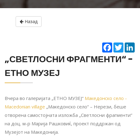
Назад
Facebook
Twitter
Li
„СВЕТЛОСНИ ФРАГМЕНТИ“ -
ЕТНО МУЗЕЈ
Вчера во галеријата „ЕТНО МУЗЕЈ“
Македонско село -
Macedonian village
„Македонско село“ – Нерези, беше
отворена самостојната изложба „Светлосни фрагменти“
на доц. м-р Марија Рашковиќ, проект поддржан од
Музејот на Македонија.