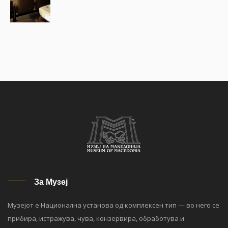
За Музеј
Музејот е Национална установа од комплексен тип — во него се
прибира, истражува, чува, конзервира, обработува и