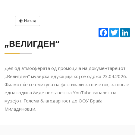
Назад
Facebook
Twitter
Li
„ВЕЛИГДЕН“
Дел од атмосферата од промоција на документарецот
,,Велигден" музејска едукација кој се одржа 23.04.2026.
Филмот ќе се емитува на фестивали за почеток, за после
една година биде поставен на YouTube каналот на
музејот. Голема благодарност до ООУ Браќа
Миладиновци.