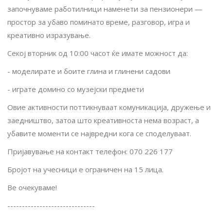
започнуваме работилници наменети за пензионери —
простор за убаво поминато време, разговор, игра и
креативно изразување.
Секој вторник од 10:00 часот ќе имате можност да:
- моделирате и боите глина и глинени садови
- играте домино со музејски предмети
Овие активности поттикнуваат комуникација, дружење и
заедништво, затоа што креативноста нема возраст, а
убавите моменти се највредни кога се споделуваат.
Пријавување на контакт телефон: 070 226 177
Бројот на учесници е ограничен на 15 лица.
Ве очекуваме!
------------------------------