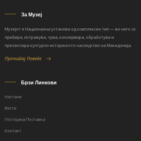
За Музеј
Музејот е Национална установа од комплексен тип — во него се
прибира, истражува, чува, конзервира, обработува и
презентира културно-историското наследство на Македонија.
Прочитај Повеќе
Брзи Линкови
Настани
Вести
Постојана Поставка
Контакт