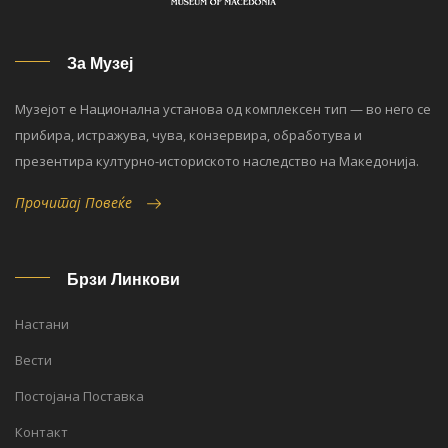
За Музеј
Музејот е Национална установа од комплексен тип — во него се
прибира, истражува, чува, конзервира, обработува и
презентира културно-историското наследство на Македонија.
Прочитај Повеќе
Брзи Линкови
Настани
Вести
Постојана Поставка
Контакт