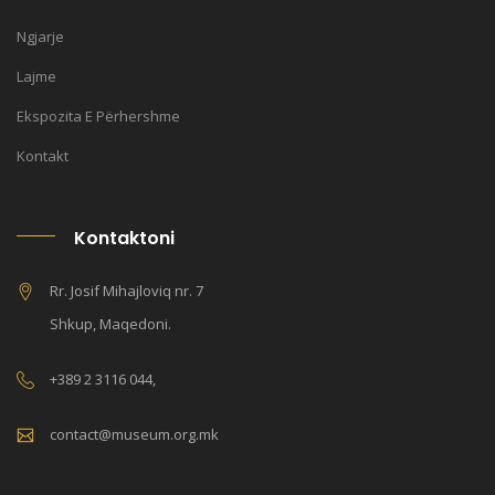
Ngjarje
Lajme
Ekspozita E Përhershme
Kontakt
Kontaktoni
Rr. Josif Mihajloviq nr. 7
Shkup, Maqedoni.
+389 2 3116 044,
contact@museum.org.mk