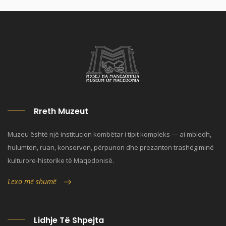
Rreth Muzeut
Muzeu është një institucion kombëtar i tipit kompleks — ai mbledh,
hulumton, ruan, konservon, përpunon dhe prezanton trashëgiminë
kulturore-historike të Maqedonisë.
Lexo më shumë
Lidhje Të Shpejta