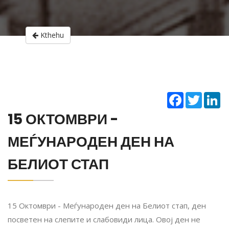
Kthehu
Facebook
Twitter
Li
15 ОКТОМВРИ -
МЕЃУНАРОДЕН ДЕН НА
БЕЛИОТ СТАП
15 Октомври - Меѓународен ден на Белиот стап, ден
посветен на слепите и слабовиди лица. Овој ден не