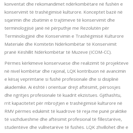
konventat dhe rekomandimet ndërkombëtare në fushën e
konservimit të trashëgimisë kulturore. Konceptet bazë në
sqarimin dhe zbatimin e trajtimeve të konservimit dhe
terminologjisë janë në përputhje me Rezolutën për
Terminologjinë dhe Konservimin e Trashëgimisë Kulturore
Materiale dhe Komitetin Ndërkombëtar të Konservimit
pranë Këshillit Ndërkombëtar të Muzeve (ICOM-CC).
Përmes kërkimeve konservuese dhe realizimit të projekteve
në nivel kombëtar dhe rajonal, LQK kontribuon në avancimin
e kësaj veprimtarie si fushë profesionale dhe si disiplinë
akademike. Ai është i orientuar drejt aftësimit, përsosjes
dhe ngritjes profesionale të kuadrit ekzistues. Gjithashtu,
rrit kapacitetet për mbrojtjen e trashëgimisë kulturore në
RMV përmes edukimit të kuadrove të reja me punë praktike
të vazhdueshme dhe aftësimit profesional të fillestarëve,
studentëve dhe vullnetarëve të fushës. LQK zhvillohet dhe e