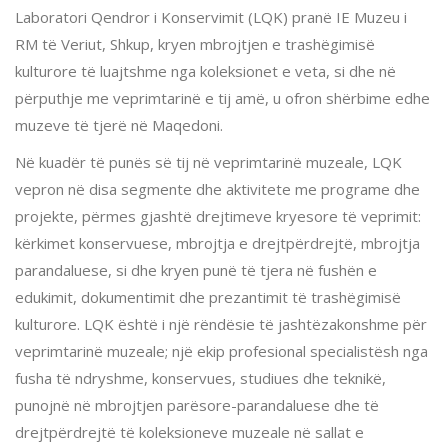
Laboratori Qendror i Konservimit (LQK) pranë IE Muzeu i
RM të Veriut, Shkup, kryen mbrojtjen e trashëgimisë
kulturore të luajtshme nga koleksionet e veta, si dhe në
përputhje me veprimtarinë e tij amë, u ofron shërbime edhe
muzeve të tjerë në Maqedoni.
Në kuadër të punës së tij në veprimtarinë muzeale, LQK
vepron në disa segmente dhe aktivitete me programe dhe
projekte, përmes gjashtë drejtimeve kryesore të veprimit:
kërkimet konservuese, mbrojtja e drejtpërdrejtë, mbrojtja
parandaluese, si dhe kryen punë të tjera në fushën e
edukimit, dokumentimit dhe prezantimit të trashëgimisë
kulturore. LQK është i një rëndësie të jashtëzakonshme për
veprimtarinë muzeale; një ekip profesional specialistësh nga
fusha të ndryshme, konservues, studiues dhe teknikë,
punojnë në mbrojtjen parësore-parandaluese dhe të
drejtpërdrejtë të koleksioneve muzeale në sallat e