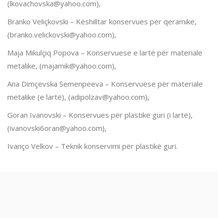
(lkovachovska@yahoo.com),
Branko Veliçkovski – Këshilltar konservues për qeramikë,
(branko.velickovski@yahoo.com),
Maja Mikulçiq Popova – Konservuese e lartë për materiale
metalike, (majamik@yahoo.com),
Ana Dimçevska Semenpeeva – Konservuese për materiale
metalike (e lartë), (adipolzav@yahoo.com),
Goran Ivanovski – Konservues për plastikë guri (i lartë),
(ivanovski6oran@yahoo.com),
Ivanço Velkov – Teknik konservimi për plastikë guri.