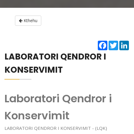
Kthehu
Facebook
Twitter
Li
LABORATORI QENDROR I
KONSERVIMIT
Laboratori Qendror i
Konservimit
LABORATORI QENDROR I KONSERVIMIT - (LQK)