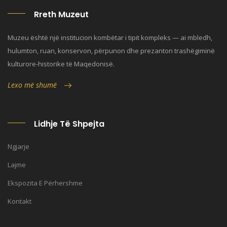
Rreth Muzeut
Muzeu është një institucion kombëtar i tipit kompleks — ai mbledh,
hulumton, ruan, konservon, përpunon dhe prezanton trashëgiminë
kulturore-historike të Maqedonisë.
Lexo më shumë
Lidhje Të Shpejta
Ngjarje
Lajme
Ekspozita E Përhershme
Kontakt