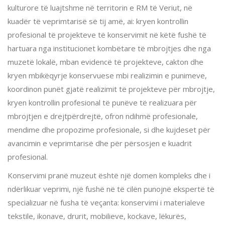
kulturore të luajtshme në territorin e RM të Veriut, në
kuadër të veprimtarisë së tij amë, ai: kryen kontrollin
profesional të projekteve të konservimit në këtë fushë të
hartuara nga institucionet kombëtare të mbrojtjes dhe nga
muzetë lokalë, mban evidencë të projekteve, cakton dhe
kryen mbikëqyrje konservuese mbi realizimin e punimeve,
koordinon punët gjatë realizimit të projekteve për mbrojtje,
kryen kontrollin profesional të punëve të realizuara për
mbrojtjen e drejtpërdrejtë, ofron ndihmë profesionale,
mendime dhe propozime profesionale, si dhe kujdeset për
avancimin e veprimtarisë dhe për përsosjen e kuadrit
profesional.
Konservimi pranë muzeut është një domen kompleks dhe i
ndërlikuar veprimi, një fushë në të cilën punojnë ekspertë të
specializuar në fusha të veçanta: konservimi i materialeve
tekstile, ikonave, drurit, mobilieve, kockave, lëkurës,