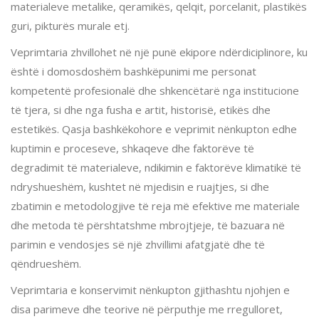
materialeve metalike, qeramikës, qelqit, porcelanit, plastikës
guri, pikturës murale etj.
Veprimtaria zhvillohet në një punë ekipore ndërdiciplinore, ku
është i domosdoshëm bashkëpunimi me personat
kompetentë profesionalë dhe shkencëtarë nga institucione
të tjera, si dhe nga fusha e artit, historisë, etikës dhe
estetikës. Qasja bashkëkohore e veprimit nënkupton edhe
kuptimin e proceseve, shkaqeve dhe faktorëve të
degradimit të materialeve, ndikimin e faktorëve klimatikë të
ndryshueshëm, kushtet në mjedisin e ruajtjes, si dhe
zbatimin e metodologjive të reja më efektive me materiale
dhe metoda të përshtatshme mbrojtjeje, të bazuara në
parimin e vendosjes së një zhvillimi afatgjatë dhe të
qëndrueshëm.
Veprimtaria e konservimit nënkupton gjithashtu njohjen e
disa parimeve dhe teorive në përputhje me rregulloret,