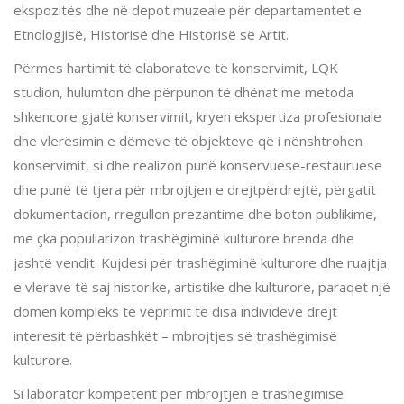
ekspozitës dhe në depot muzeale për departamentet e
Etnologjisë, Historisë dhe Historisë së Artit.
Përmes hartimit të elaborateve të konservimit, LQK
studion, hulumton dhe përpunon të dhënat me metoda
shkencore gjatë konservimit, kryen ekspertiza profesionale
dhe vlerësimin e dëmeve të objekteve që i nënshtrohen
konservimit, si dhe realizon punë konservuese-restauruese
dhe punë të tjera për mbrojtjen e drejtpërdrejtë, përgatit
dokumentacion, rregullon prezantime dhe boton publikime,
me çka popullarizon trashëgiminë kulturore brenda dhe
jashtë vendit. Kujdesi për trashëgiminë kulturore dhe ruajtja
e vlerave të saj historike, artistike dhe kulturore, paraqet një
domen kompleks të veprimit të disa individëve drejt
interesit të përbashkët – mbrojtjes së trashëgimisë
kulturore.
Si laborator kompetent për mbrojtjen e trashëgimisë