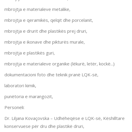
mbrojtja e materialeve metalike,
mbrojtja e qeramikës, qelqit dhe porcelanit,
mbrojtja e drurit dhe plastikës prej druri,
mbrojtja e ikonave dhe pikturës murale,
mbrojtja e plastikës guri,
mbrojtja e materialeve organike (lëkurë, letër, kockë...)
dokumentacioni foto dhe teknik pranë LQK-së,
laboratori kimik,
punëtoria e marangozit,
Personeli:
Dr. Liljana Kovaçovska – Udhëheqëse e LQK-së, Këshilltare
konservuese për dru dhe plastikë druri,