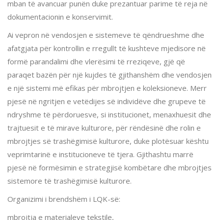
mban të avancuar punën duke prezantuar parime të reja në
dokumentacionin e konservimit.
Ai vepron në vendosjen e sistemeve të qëndrueshme dhe
afatgjata për kontrollin e rregullt të kushteve mjedisore në
formë parandalimi dhe vlerësimi të rreziqeve, gjë që
paraqet bazën për një kujdes të gjithanshëm dhe vendosjen
e një sistemi më efikas për mbrojtjen e koleksioneve. Merr
pjesë në ngritjen e vetëdijes së individëve dhe grupeve të
ndryshme të përdoruesve, si institucionet, menaxhuesit dhe
trajtuesit e të mirave kulturore, për rëndësinë dhe rolin e
mbrojtjes së trashëgimisë kulturore, duke plotësuar kështu
veprimtarinë e institucioneve të tjera. Gjithashtu marrë
pjesë në formësimin e strategjisë kombëtare dhe mbrojtjes
sistemore të trashëgimisë kulturore.
Organizimi i brendshëm i LQK-së:
mbrojtja e materialeve tekstile,