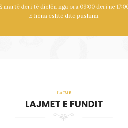
E martë deri të dielën nga ora 09:00 deri në 17:0
E hëna është ditë pushimi
LAJME
LAJMET E FUNDIT