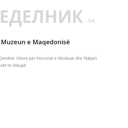
ЕДЕЛНИК
- 04
ë Muzeun e Maqedonisë
Qendrën Ditore për Personat e Moshuar dhe Plakjen
etit të Shkupit