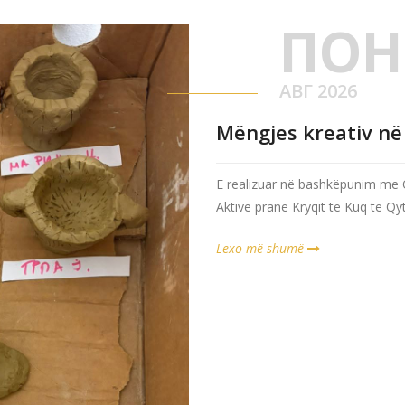
ПОН
АВГ 2026
Mëngjes kreativ n
E realizuar në bashkëpunim me 
Aktive pranë Kryqit të Kuq të Qyt
Lexo më shumë