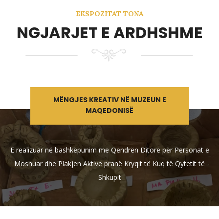
EKSPOZITAT TONA
NGJARJET E ARDHSHME
MËNGJES KREATIV NË MUZEUN E
MAQEDONISË
E realizuar në bashkëpunim me Qendrën Ditore për Personat e
Moshuar dhe Plakjen Aktive pranë Kryqit të Kuq të Qytetit të
Shkupit