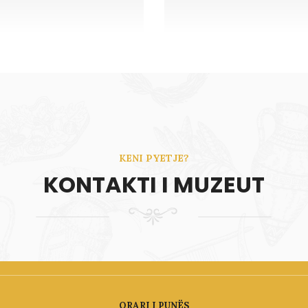
KENI PYETJE?
KONTAKTI I MUZEUT
ORARI I PUNËS