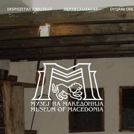
EKSPOZITAT E MUZEUT
DEPARTAMENTET
DYQANI ONL