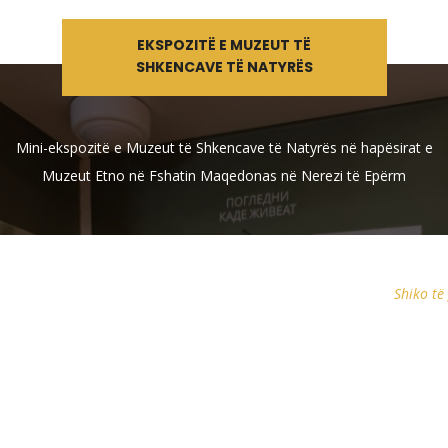
EKSPOZITË E MUZEUT TË
SHKENCAVE TË NATYRËS
Mini-ekspozitë e Muzeut të Shkencave të Natyrës në hapësirat e
Muzeut Etno në Fshatin Maqedonas në Nerezi të Epërm
Shiko të