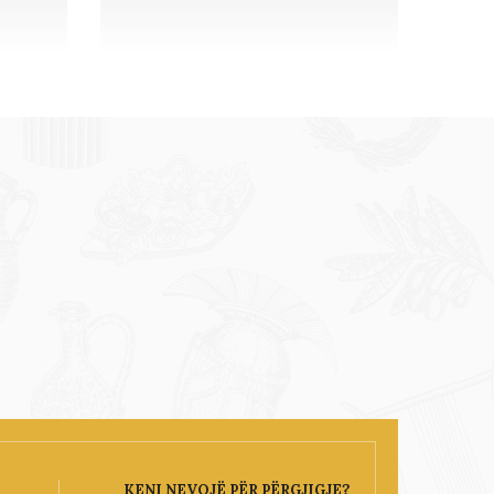
KENI NEVOJË PËR PËRGJIGJE?