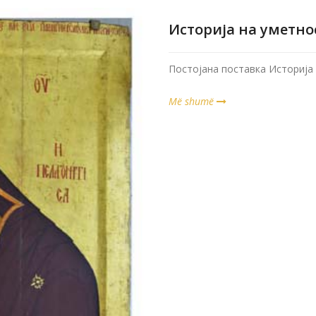
Историја на уметно
Постојана поставка Историја
Më shumë