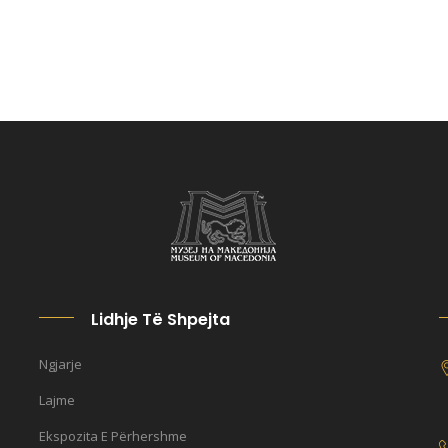
Lidhje Të Shpejta
Ngjarje
Lajme
Ekspozita E Përhershme