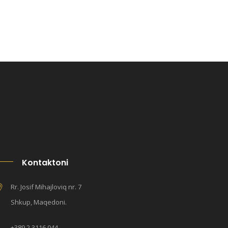
Kontaktoni
Rr. Josif Mihajloviq nr. 7
Shkup, Maqedoni.
+389 2 3116 044,