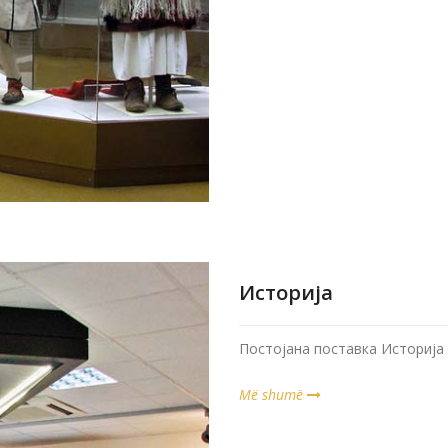
Историја
Постојана поставка Историја
Më shumë