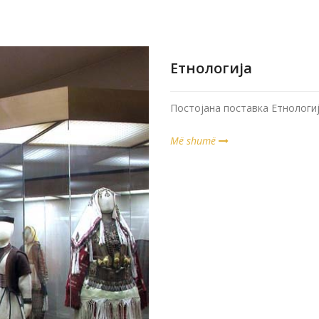
Етнологија
Постојана поставка Етнологи
Më shumë