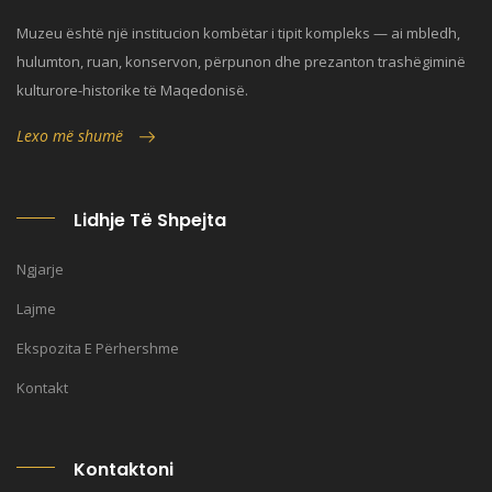
Muzeu është një institucion kombëtar i tipit kompleks — ai mbledh,
hulumton, ruan, konservon, përpunon dhe prezanton trashëgiminë
kulturore-historike të Maqedonisë.
Lexo më shumë
Lidhje Të Shpejta
Ngjarje
Lajme
Ekspozita E Përhershme
Kontakt
Kontaktoni