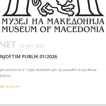
ЧЕТ
- 25 ЈУН 2026
NJOFTIM PUBLIK 01/2026
për punësimin e 1 (një) ekzekutivi për një periudhë të pacaktuar
kohore
Më shumë