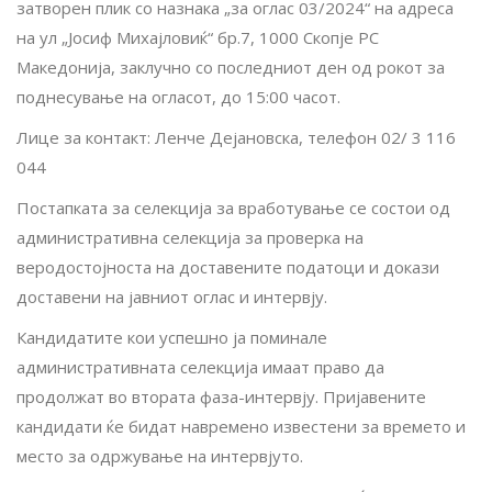
затворен плик со назнака „за оглас 03/2024“ на адреса
на ул „Јосиф Михајловиќ“ бр.7, 1000 Скопје РС
Македонија, заклучно со последниот ден од рокот за
поднесување на огласот, до 15
:00
часот.
Лице за контакт
:
Ленче Дејановска, телефон 02/ 3
116
044
Постапката за селекција за вработување се состои од
административна селекција за проверка на
веродостојноста на доставените податоци и докази
доставени на јавниот оглас и интервју.
Кандидатите кои успешно ја поминале
административната селекција имаат право да
продолжат во втората фаза-интервју. Пријавените
кандидати ќе бидат навремено известени за времето и
место за одржување на интервјуто.