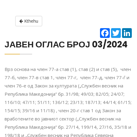
Kthehu
Facebook
Twitter
Li
ЈАВЕН ОГЛАС БРОЈ 03/2024
Врз основа на член 77-а став (1), став (2) и став (5), член
77-б, член 77-в став 1, член 77-г, член 77-д, член 77-ѓ
и
член 76-е од Закон за културата („Службен весник на
Република Македонија“ бр. 31/98; 49/03; 82/05; 24/07;
116/10; 47/11; 51/11; 136/12; 23/13; 187/13; 44/14; 61/15;
154/15; 39/16 и 11/18) , член 20-г став 1 од Закон за
вработените во јавниот сектор („Службен весник на
Република Македонија“ бр. 27/14, 199/14, 27/16, 35/18 и
198/18 и „Службен весник на Република Северна