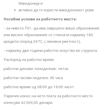
Македонија и
активно да го користи македонскиот јазик
.
Посебни услови за работното место:
- за нивото Ѓ01- да има завршено
вишо образование
или високо образование со стекнати најмалку 180
кредити според ЕКТС, ( ликовна уметност),
- најмалку две години работно искуство во струката
;
Распоред на работно време
работни денови
:
понеделник- петок
работни часови неделно
: 40
часа
работно време од 08
:00
до
16:00
часот
Паричен износ на нето плата за работното место
изнесува 42.369,00 денари.