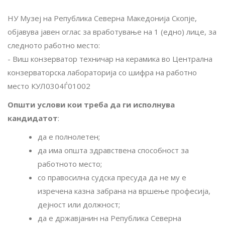
НУ Музеј на Република Северна Македонија Скопје,
објавува јавен оглас за вработување на 1 (едно) лице, за
следното работно место:
- Виш конзерватор техничар на керамика
во Централна
конзерваторска лабораторија со шифра на работно
место КУЛ0304Ѓ01002
Општи услови кои треба да ги исполнува
кандидатот
:
да е полнолетен;
да има општа здравствена способност за
работното место;
со правосилна судска пресуда да не му е
изречена казна забрана на вршење професија,
дејност или должност
;
да е државјанин на Република Северна