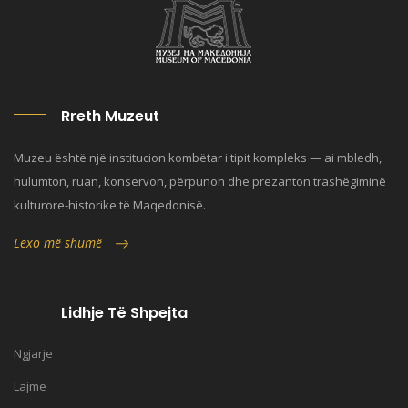
Rreth Muzeut
Muzeu është një institucion kombëtar i tipit kompleks — ai mbledh,
hulumton, ruan, konservon, përpunon dhe prezanton trashëgiminë
kulturore-historike të Maqedonisë.
Lexo më shumë
Lidhje Të Shpejta
Ngjarje
Lajme