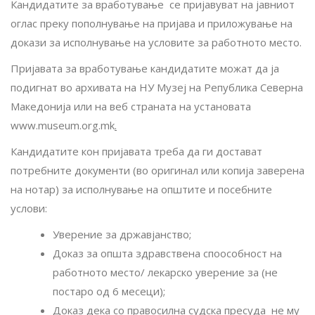
Кандидатите за вработување се пријавуват на јавниот
оглас преку пополнување на пријава и приложување на
докази за исполнување на условите за работното место.
Пријавата за вработување кандидатите можат да ја
подигнат во архивата на НУ Музеј на Република Северна
Македонија или на веб страната на установата
www.museum.org.mk
.
Кандидатите кон пријавата треба да ги достават
потребните документи (во оригинал или копија заверена
на нотар) за исполнување на општите и посебните
услови:
Уверение за државјанство
;
Доказ за општа здравствена споособност на
работното место/ лекарско уверение за (не
постаро од 6 месеци)
;
Доказ дека со правосилна судска пресуда не му