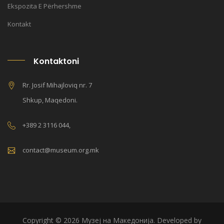
Ekspozita E Përhershme
Kontakt
Kontaktoni
Rr. Josif Mihajloviq nr. 7
Shkup, Maqedoni.
+389 2 3116 044,
contact@museum.org.mk
Copyright © 2026 Музеј на Македонија. Developed by