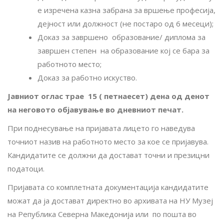
е изречена казна забрана за вршење професија,
дејност или должност (не постаро од 6 месеци)
;
Доказ за завршено образование/ диплома за
завршен степен на образование кој се бара за
работното место
;
Доказ за работно искуство
.
Јавниот оглас трае 15 ( петнаесет) дена од денот
на неговото објавување во дневниот печат.
При поднесување на пријавата лицето го наведува
точниот назив на работното место за кое се пријавува.
Кандидатите се должни да достават точни и презицни
податоци.
Пријавата со комплетната документација кандидатите
можат да ја достават директно во архивата на НУ Музеј
на Република Северна Македонија или по пошта во