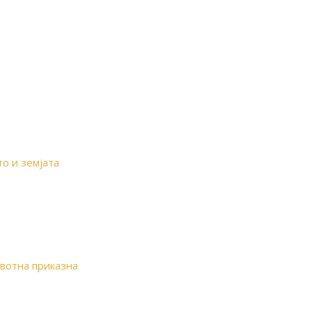
о и земјата
ивотна приказна