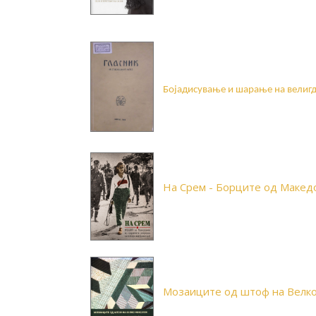
Бојадисување и шарање на велигде
На Срем - Борците од Макед
Мозаиците од штоф на Велк