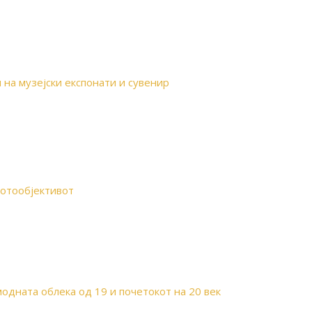
 на музејски експонати и сувенир
фотообјективот
 модната облека од 19 и почетокот на 20 век