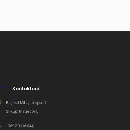
Kontaktoni
Rr. Josif Mihajloviq nr. 7
Shkup, Maqedoni.
+389 2 3116 044,