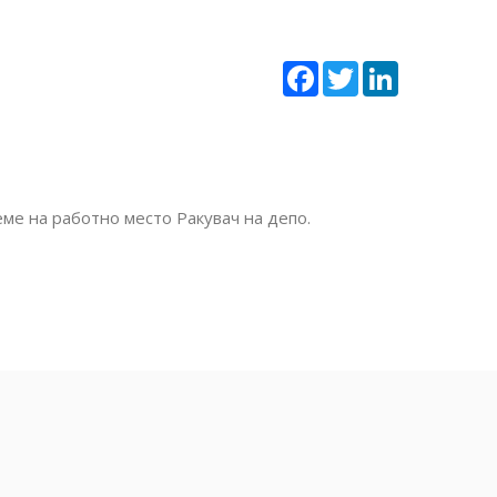
Facebook
Twitter
LinkedIn
ме на работно место Ракувач на депо.