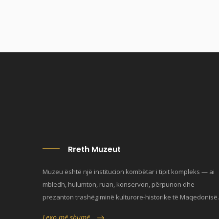
Rreth Muzeut
Muzeu është një institucion kombëtar i tipit kompleks — ai
mbledh, hulumton, ruan, konservon, përpunon dhe
prezanton trashëgiminë kulturore-historike të Maqedonisë.
Lexo më shumë