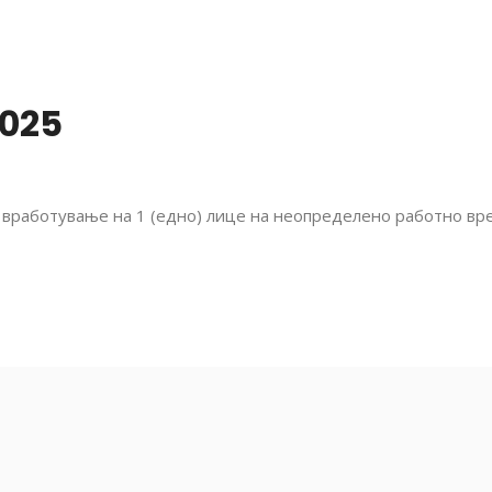
025
 вработување на 1 (едно) лице на неопределено работно вре