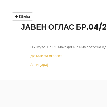
Kthehu
ЈАВЕН ОГЛАС БР.04/2
НУ Музеј на РС Македонија има потреба од
Детали за огласот
Аплицирај