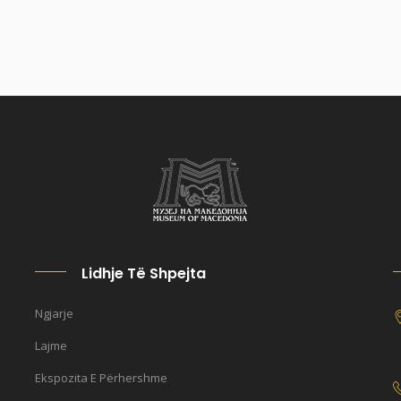
Lidhje Të Shpejta
Ngjarje
Lajme
Ekspozita E Përhershme