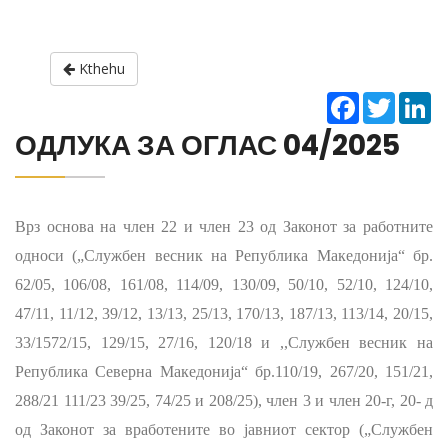
Kthehu
Facebook
Twitter
Li
ОДЛУКА ЗА ОГЛАС 04/2025
Врз основа на член 22 и член 23 од Законот за работните
односи
(„Службен весник на Република Македонија“ бр.
62/05, 106/08, 161/08, 114/09, 130/09, 50/10, 52/10, 124/10,
47/11, 11/12, 39/12, 13/13, 25/13, 170/13, 187/13, 113/14, 20/15,
33/1572/15, 129/15, 27/16, 120/18 и ,,Службен весник на
Република Северна Македонија“ бр.110/19, 267/20, 151/21,
288/21 111/23
39/25, 74/25 и 208/25
)
, член 3 и член 20-г, 20- д
од Законот за вработените во јавниот сектор
(„Службен