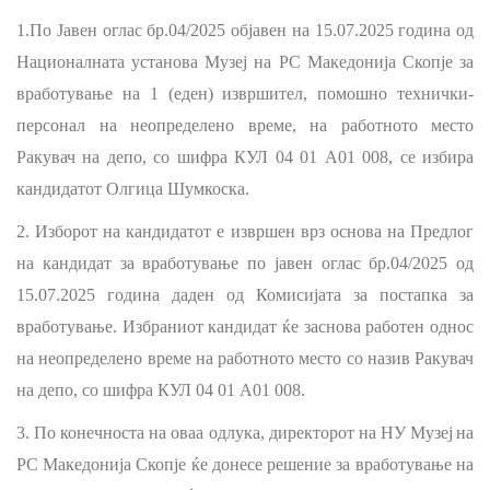
1.По Јавен оглас бр.04/2025 објавен на 15.07.2025 година од
Националната установа Музеј на РС Македонија Скопје за
вработување на 1 (еден) извршител, помошно технички-
персонал на неопределено време, на работното место
Ракувач на депо, со шифра КУЛ 04 01 А01 008, се избира
кандидатот Олгица Шумкоска.
2. Изборот на кандидатот е извршен врз основа на Предлог
на кандидат за вработување по јавен оглас бр.04/2025 од
15.07.2025 година даден од Комисијата за
постапка за
вработување
. Избраниот кандидат ќе заснова работен однос
на неопределено време на работното место со назив Ракувач
на депо, со шифра КУЛ 04 01 А01 008.
3. По конечноста на оваа одлука, директорот на
НУ М
узеј
на
РС М
акедонија
Скопје
ќе донесе решение за вработување на