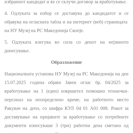
избраниот кандидат и ќе се склучи договор за вработување.
4. Одлуката за избор се доставува до кандидатот и се
објавува на огласната табла и
на
интернет (веб) страницата
на
НУ М
узеј
на
РС М
акедонија
Скопје
.
5. Одлуката влегува
во
сила со денот на нејзиното
донесување
.
Образложение
Националната установа НУ Музеј на РС Македонија на ден
15.07.2025 година објави Јавен оглас бр. 04/2025 за
вработување на 1 (еден) извршител помошно технички-
персонал на неопределено време, на работното место
Ракувач на депо, со шифра КУЛ 04 01 А01 008. Рокот за
доставување на пријавите за вработување со потребните
документи изнесуваше 3 (три) работни дена сметано од