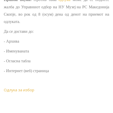
жалба до Управниот одбор на
НУ М
узеј
на
РС М
акедонија
Скопје
, во рок од 8 (осум) дена од денот на приемот на
одлуката.
Да се достави до:
- Архива
- Именуваната
- Огласна табла
- Интернет (веб) страница
Одлука за избор