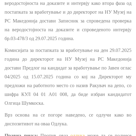
веродостојноста на доказите и интервју како втора фаза од
постапката за вработување и до директорот на НУ Музеј на
РС Македонија достави Записник за спроведена проверка
на веродостојноста на доказите и спроведеното интервју
бр.03-478/3 од 29.07.2025 година.
Комисијата за постапката за вработување на ден 29.07.2025
година до директорот на НУ Музеј на РС Македонија
достави Предлог на кандидат за вработување по Јавен оглас
04/2025 од 15.07.2025 година со кој на Директорот му
предложи на работното место со назив Ракувач на депо, со
шифра КУЛ 04 01 А01 008, да биде избран кандидатот
Олгица Шумкоска.
Врз основа на се погоре наведено, се одлучи како во
диспозитивот на оваа Одлука.
Правна поука:
Против оваа
одлука
може
да се поднесе