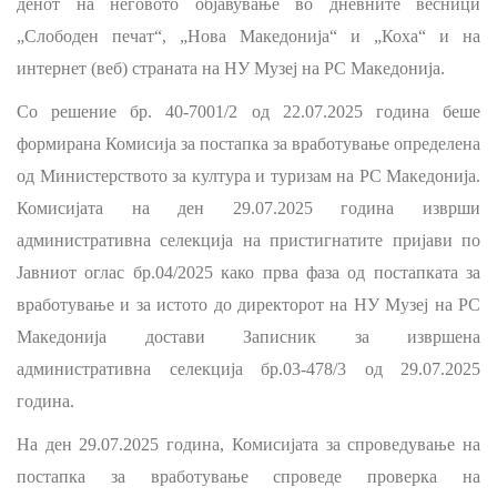
денот на неговото објавување во дневните весници
„Слободен печат“, „Нова Македонија“ и „Коха“ и на
интернет (веб) страната на НУ Музеј на РС Македонија.
Со решение бр. 40-7001/2 од 22.07.2025 година беше
формирана Комисија за постапка за вработување определена
од Министерството за култура и туризам на РС Македонија.
Комисијата на ден 29.07.2025 година изврши
административна селекција на пристигнатите пријави по
Јавниот оглас бр.04/2025 како прва фаза од постапката за
вработување и за истото до директорот на НУ Музеј на РС
Македонија достави Записник за извршена
административна селекција бр.03-478/3 од 29.07.2025
година.
На ден 29.07.2025 година, Комисијата за спроведување на
постапка за вработување спроведе проверка на