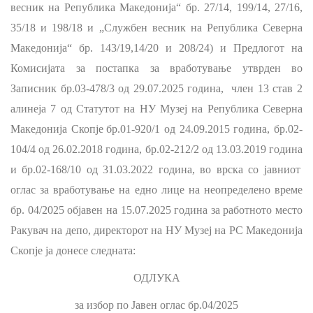
весник на Република Македонија“ бр. 27/14, 199/14, 27/16,
35/18 и 198/18 и „Службен весник на Република Северна
Македонија“ бр. 143/19
,
14/20
и 208/24) и
Предлогот на
Комисијата за
постапка за вработување
утврден во
Записник бр.03-478/3 од 29.
0
7.2025 година, член 13 став 2
алинеја 7 од Статутот на НУ Музеј на Република Северна
Македонија Скопје
бр.01-920/1 од 24.09.2015 година, бр.02-
104/4 од 26.02.2018 година, бр.02-212/2 од 13.03.2019 година
и
бр.02-168/10 од 31.03.2022 година,
во врска со
ј
авниот
оглас за вработување на
едно лице на
неопределено време
бр. 04/2025 објавен на 15.07.2025 година за работното место
Ракувач на депо, д
иректорот
на НУ Музеј на РС Македонија
Скопје
ја донесе следната:
ОДЛУКА
за избор по Јавен оглас бр.04/2025