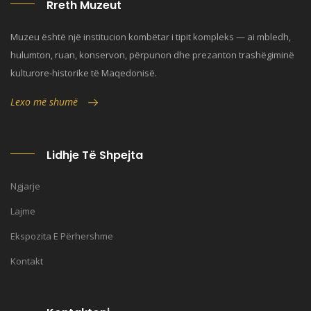
Rreth Muzeut
Muzeu është një institucion kombëtar i tipit kompleks — ai mbledh,
hulumton, ruan, konservon, përpunon dhe prezanton trashëgiminë
kulturore-historike të Maqedonisë.
Lexo më shumë
Lidhje Të Shpejta
Ngjarje
Lajme
Ekspozita E Përhershme
Kontakt