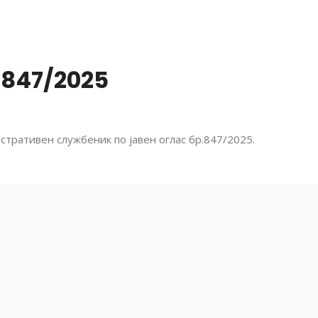
.847/2025
тративен службеник по јавен оглас бр.847/2025.