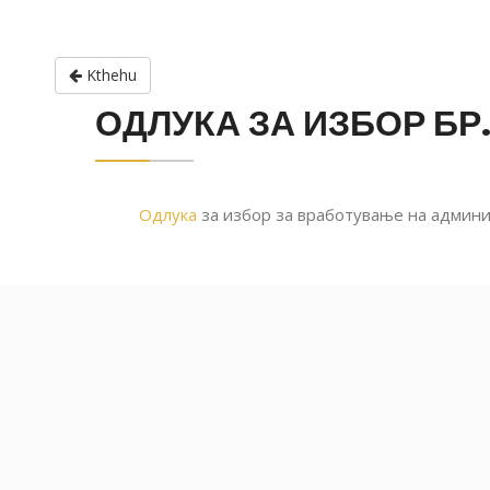
Kthehu
ОДЛУКА ЗА ИЗБОР БР
Одлука
за избор за вработување на админис