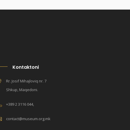
Kontaktoni
Rr. Josif Mihajloviq nr. 7
Shkup, Maqedoni.
+389 2 3116 044,
contact@museum.org.mk