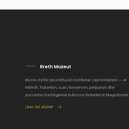
Rreth Muzeut
Muzeu është një institucion kombëtar i tipit kompleks — ai
mbledh, hulumton, ruan, konservon, përpunon dhe
prezanton trashëgiminë kulturore-historike të Maqedonisë.
Lexo më shumë