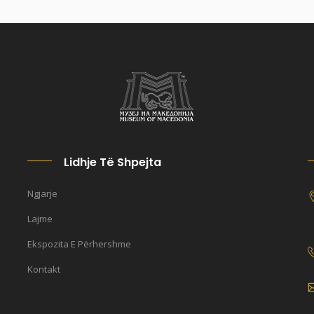
Lidhje Të Shpejta
Ngjarje
Lajme
Ekspozita E Përhershme
Kontakt