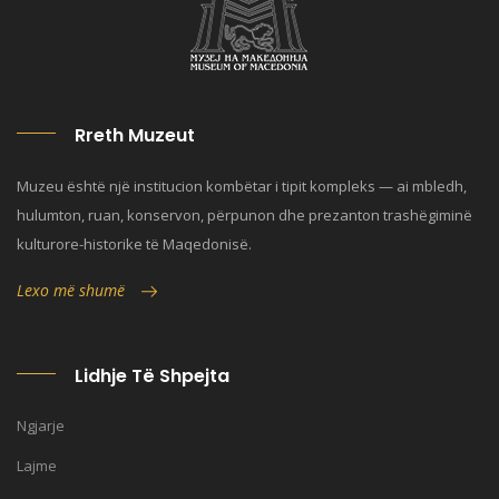
Rreth Muzeut
Muzeu është një institucion kombëtar i tipit kompleks — ai mbledh,
hulumton, ruan, konservon, përpunon dhe prezanton trashëgiminë
kulturore-historike të Maqedonisë.
Lexo më shumë
Lidhje Të Shpejta
Ngjarje
Lajme