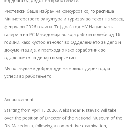
кој доаѓа од редот на вработените.
Ристевски беше избран на конкурсот кој го распиша
Министерството за култура и туризам во текот на месец
февруари 2026 година. Тој доаѓа од НУ Национална
галерија на РС Македонија во која работи повеќе од 16
години, како кустос-етнолог во Одделението за депо и
документација, а претходно како соработник во
оддлението за дизајн и маркетинг.
Му посакуваме добредојде на новиот директор, и
успеси во работењето.
Announcement
Starting from April 1, 2026, Aleksandar Ristevski will take
over the position of Director of the National Museum of the
RN Macedonia, following a competitive examination,