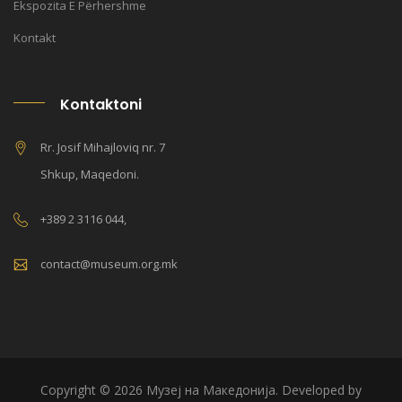
Ekspozita E Përhershme
Kontakt
Kontaktoni
Rr. Josif Mihajloviq nr. 7
Shkup, Maqedoni.
+389 2 3116 044,
contact@museum.org.mk
Copyright © 2026 Музеј на Македонија. Developed by