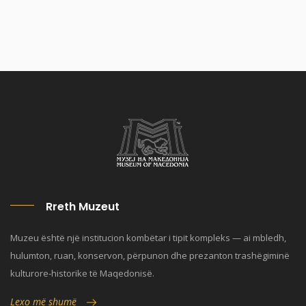
Rreth Muzeut
Muzeu është një institucion kombëtar i tipit kompleks — ai mbledh,
hulumton, ruan, konservon, përpunon dhe prezanton trashëgiminë
kulturore-historike të Maqedonisë.
Lexo më shumë