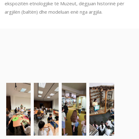
ekspozitën etnologjike të Muzeut, dëgjuan historinë për
argjilën (baltën) dhe modeluan enë nga argjila.