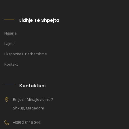
Lidhje Të Shpejta
Ngjarje
Lajme
Ekspozita E Përhershme
Kontakt
Kontaktoni
Rr. Josif Mihajloviq nr. 7
Shkup, Maqedoni.
+389 2 3116 044,