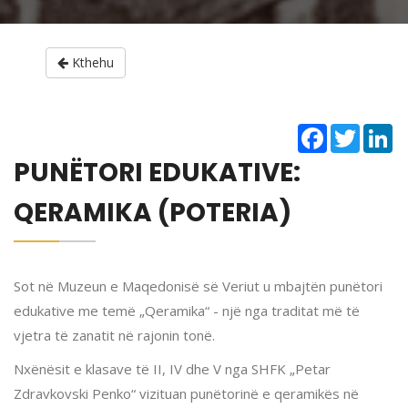
Kthehu
Facebook
Twitter
Li
PUNËTORI EDUKATIVE:
QERAMIKA (POTERIA)
Sot në Muzeun e Maqedonisë së Veriut u mbajtën punëtori
edukative me temë „Qeramika“ - një nga traditat më të
vjetra të zanatit në rajonin tonë.
Nxënësit e klasave të II, IV dhe V nga SHFK „Petar
Zdravkovski Penko“ vizituan punëtorinë e qeramikës në