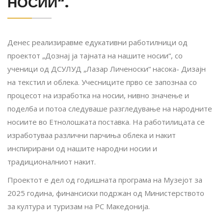
НОСИИ“.
Денес реализиравме едукативни работилници од
проектот „Дознај ја тајната на нашите носии“, со
ученици од ДСУЛУД „Лазар Личеноски“ насока- Дизајн
на текстил и облека. Учесниците прво се запознаа со
процесот на изработка на носии, нивно значење и
поделба и потоа следуваше разгледување на народните
носиите во Етнолошката поставка. На работилицата се
изработуваа различни парчиња облека и накит
инспирирани од нашите народни носии и
традиционалниот накит.
Проектот е дел од годишната програма на Музејот за
2025 година, финансиски подржан од Министерството
за култура и туризам на РС Македонија.