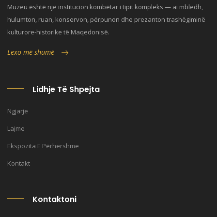
Muzeu është një institucion kombëtar i tipit kompleks — ai mbledh,
hulumton, ruan, konservon, përpunon dhe prezanton trashëgiminë
kulturore-historike të Maqedonisë.
Lexo më shumë
Lidhje Të Shpejta
Ngjarje
Lajme
Ekspozita E Përhershme
Kontakt
Kontaktoni