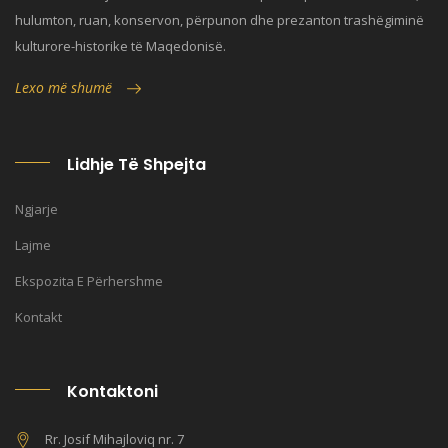
hulumton, ruan, konservon, përpunon dhe prezanton trashëgiminë
kulturore-historike të Maqedonisë.
Lexo më shumë
Lidhje Të Shpejta
Ngjarje
Lajme
Ekspozita E Përhershme
Kontakt
Kontaktoni
Rr. Josif Mihajloviq nr. 7