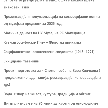
Запознајте ја виртуелната етнолошка изложба преку
знаковен јазик
Презентација и популаризација на комерцијални копии
од музејски предмети за 2025 год.
Матична дејност на НУ Музеј на РС Македонија
Кузман Јосифоски- Питу
–
Животна приказна
Социјалистичко- општествени сведоштва (1945- 1991)
Скицирани таваници
Проект подготовка за – Спомен соба на Вера Кличкова (
продолжение, адаптација, реставрација, конзервација и
др.)
Вода- извор на живот, култура, традиција и обичаи
Дигитализирање на 96 мини дв касети од етнолошките