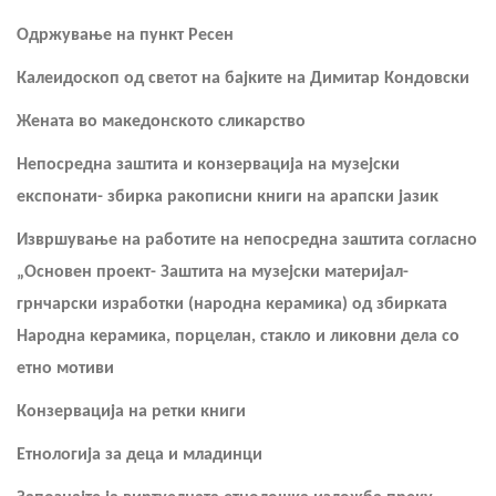
Одржување на пункт Ресен
Калеидоскоп од светот на бајките на Димитар Кондовски
Жената во македонското сликарство
Непосредна заштита и конзервација на музејски
експонати- збирка ракописни книги на арапски јазик
Извршување на работите на непосредна заштита согласно
„Основен проект- Заштита на музејски материјал-
грнчарски изработки (народна керамика) од збирката
Народна керамика, порцелан, стакло и ликовни дела со
етно мотиви
Конзервација на ретки книги
Етнологија за деца и младинци