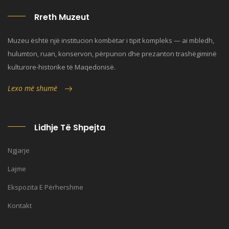
Rreth Muzeut
Muzeu është një institucion kombëtar i tipit kompleks — ai mbledh,
hulumton, ruan, konservon, përpunon dhe prezanton trashëgiminë
kulturore-historike të Maqedonisë.
Lexo më shumë
Lidhje Të Shpejta
Ngjarje
Lajme
Ekspozita E Përhershme
Kontakt