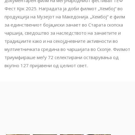
документарен филм на меѓународниот фестивал TEФ
Фест Крк 2025. Наградата ја доби филмот „Хембој“ во
продукција на Музејот на Македонија. „Хембој“ е филм
за единствениот бојаџиски занает во Старата скопска
чаршија, сведоштво за наследството на занаетите и
традициите како и на секојдневните активности во
мултиетничката средина во чаршијата во Скопје. Филмот
триумфираше меѓу 72 селектирани остварувања од
вкупно 127 пријавени од целиот свет.