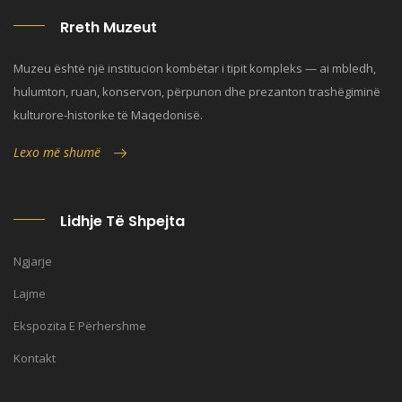
Rreth Muzeut
Muzeu është një institucion kombëtar i tipit kompleks — ai mbledh,
hulumton, ruan, konservon, përpunon dhe prezanton trashëgiminë
kulturore-historike të Maqedonisë.
Lexo më shumë
Lidhje Të Shpejta
Ngjarje
Lajme
Ekspozita E Përhershme
Kontakt