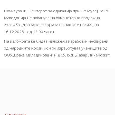
Почитувани, Центарот за едукација при НУ Музеј на РС
Македонија Ве поканува на хуманитарно продажна
изложба „Дознајте ја тајната на нашите носии“, на
16.12.2025г. од 13:00 часот.
На изложбата ќе бидат изложени изработки инспирани
од народните носии, кои ги изработуваа учениците од
ООУ„Браќа Миладиновци“ и ДСУЛУД „Лазар Личеноски“.