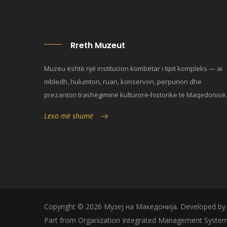
Rreth Muzeut
Muzeu është një institucion kombëtar i tipit kompleks — ai
mbledh, hulumton, ruan, konservon, përpunon dhe
prezanton trashëgiminë kulturore-historike të Maqedonisë.
Lexo më shumë
Copyright © 2026 Музеј на Македонија. Developed b
Part from Organization Integrated Management System 