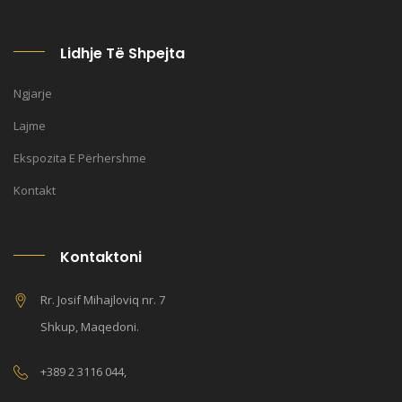
Lidhje Të Shpejta
Ngjarje
Lajme
Ekspozita E Përhershme
Kontakt
Kontaktoni
Rr. Josif Mihajloviq nr. 7
Shkup, Maqedoni.
+389 2 3116 044,