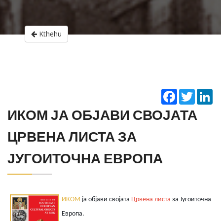
Kthehu
Facebook
Twitter
Li
ИКОМ ЈА ОБЈАВИ СВОЈАТА
ЦРВЕНА ЛИСТА ЗА
ЈУГОИТОЧНА ЕВРОПА
ИКОМ
ја објави својата
Црвена листа
за
Југоиточна
Европа.