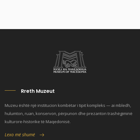
Rreth Muzeut
Muzeu është një institucion kombëtar i tipit kompleks — ai mbledh,
hulumton, ruan, konservon, përpunon dhe prezanton trashëgiminë
kulturore-historike të Maqedonisë.
Lexo më shumë