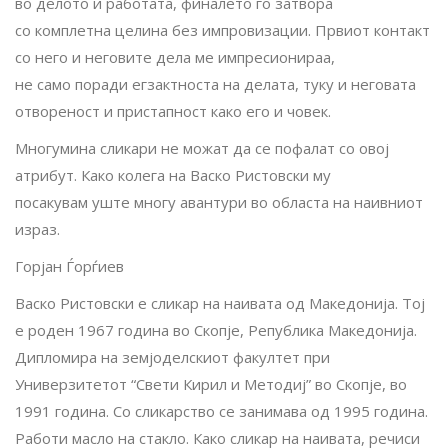
во делото и работата, финалето го затвора
со комплетна целина без импровизации. Првиот контакт
со него и неговите дела ме импресионираa,
не само поради егзактноста на делата, туку и неговата
отвореност и пристапност како его и човек.
Многумина сликари не можат да се пофалат со овој
атрибут. Како колега на Васко Ристовски му
посакувам уште многу авантури во областа на наивниот
израз.
Горјан Ѓорѓиев
Васко Ристовски е сликар на наивата од Македонија. Тој
е роден 1967 година во Скопје, Република Македонија.
Дипломира на земјоделскиот факултет при
Универзитетот “Свети Кирил и Методиj” во Скопје, во
1991 година. Со сликарство се занимава од 1995 година.
Работи масло на стакло. Како сликар на наивата, речиси