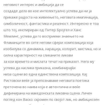
неговиот интерес и амбиција да се
создаде дело во кое интелектуално успева да ни ја
прикаже радоста на живеењето, неговата имагинација,
симболичност, фантастика и реалност. Интересно е тоа
што тој, инспириран од Питер Бројгел и Ханс
Мемлинг, успева да го восприеми знаењето на
Фламанците во сите негови сфери: композиција која
изобилува со динамика, нарација, колорит, мистика, но и
силна карактерност на сликаните ликови
за кои времето и мислата течат на приказот. Него му
успева да наслика приказна, комбинирајќи
низа сцени во една единствена композиција. Кај
Ристовски веќе ја препознаваме неговата поетика
преточена во наива која е автентична и веќе
дифинирана на македонската ликовна сцена. Личен
поглед кон Васко: скромен по својот лик, но амбициозен