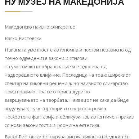
НУ МУЗЕЈ НА МАКЕДОНИЈА
Македонско наивно сликарство
Васко Ристовски
Наивната уметност е автономна и постои независно од
точно одредените закони и стилови
на уметничкото образование и е одвоена од
надворешното влијание. Последица на тоа е широкиот
спектар на ликовни решенија. Во наивното сликарство
нема правило, тоа се открива дури по
завршувањето на творбата. Наивецот не сака да биде
подучуван, туку тој твори со својата огромна
нескротена фантазија и обликува нов автентичен приказ
со нови законитости и форми на естетика.
Васко Ристовски остварува висока ликовна вредност со