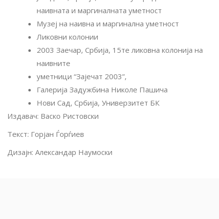
наивната и маргиналната уметност
Музеј на наивна и маргинална уметност
Ликовни колонии
2003 Заечар, Србија, 15те ликовна колонија на
наивните
уметници “Зајечат 2003”,
Галерија Задужбина Николе Пашича
Нови Сад, Србија, Универзитет БК
Издавач: Васко Ристовски
Текст: Горјан Ѓорѓиев
Дизајн: Александар Наумоски