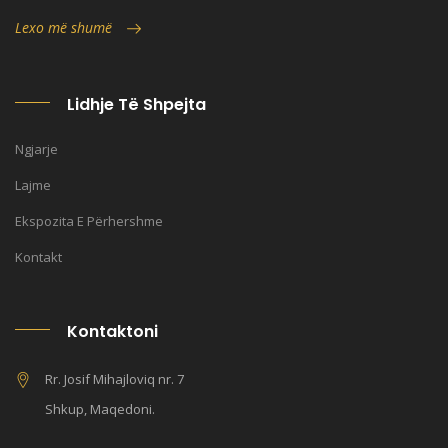
Lexo më shumë
Lidhje Të Shpejta
Ngjarje
Lajme
Ekspozita E Përhershme
Kontakt
Kontaktoni
Rr. Josif Mihajloviq nr. 7
Shkup, Maqedoni.