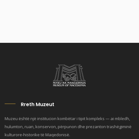
Rreth Muzeut
Muzeu është një institucion kombëtar i tipit kompleks — ai mbledh,
hulumton, ruan, konservon, përpunon dhe prezanton trashëgiminë
kulturore-historike të Maqedonisë.