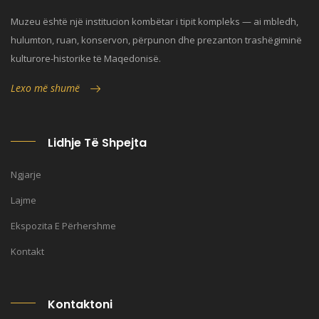
Muzeu është një institucion kombëtar i tipit kompleks — ai mbledh,
hulumton, ruan, konservon, përpunon dhe prezanton trashëgiminë
kulturore-historike të Maqedonisë.
Lexo më shumë
Lidhje Të Shpejta
Ngjarje
Lajme
Ekspozita E Përhershme
Kontakt
Kontaktoni