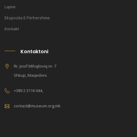
Lajme
Ekspozita E Përhershme
Kontakt
Kontaktoni
Rr. Josif Mihajloviq nr. 7
Shkup, Maqedoni.
+389 2 3116 044,
contact@museum.org.mk