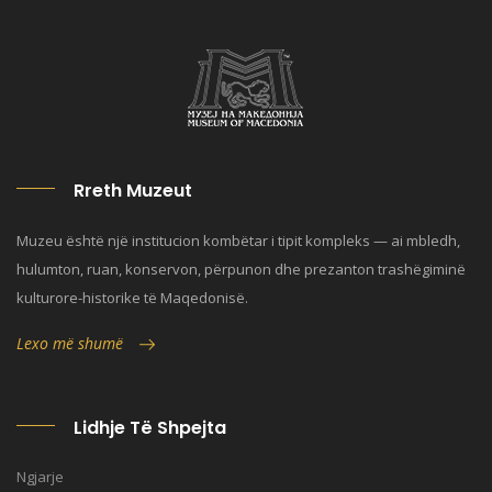
Rreth Muzeut
Muzeu është një institucion kombëtar i tipit kompleks — ai mbledh,
hulumton, ruan, konservon, përpunon dhe prezanton trashëgiminë
kulturore-historike të Maqedonisë.
Lexo më shumë
Lidhje Të Shpejta
Ngjarje