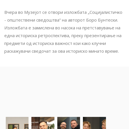
Вчера во Музејот се отвори изложбата „Социјалистичко
- општествени сведоштва“ на авторот Боро Бунтески.
Изложбата е замислена во насока на претставување на
една историска ретроспектива, преку презентирање на
предмети од историска важност кои како клучни
раскажувачи сведочат за ова историско минато време.