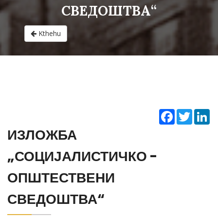
СВЕДОШТВА“
Kthehu
Facebook
Twitter
Li
ИЗЛОЖБА
„СОЦИЈАЛИСТИЧКО -
ОПШТЕСТВЕНИ
СВЕДОШТВА“