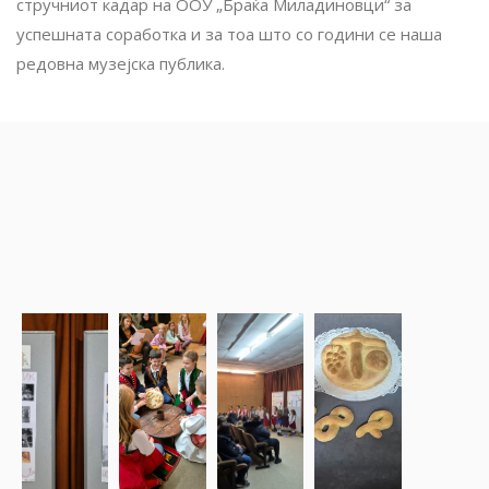
стручниот кадар на ООУ „Браќа Миладиновци“ за
успешната соработка и за тоа што со години се наша
редовна музејска публика.