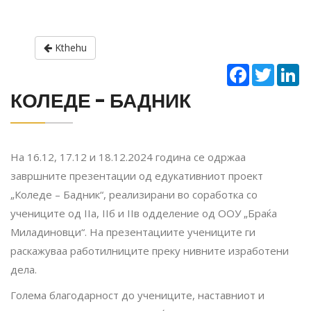
Kthehu
Facebook
Twitter
Li
КОЛЕДЕ - БАДНИК
На 16.12, 17.12 и 18.12.2024 година се одржаа
завршните презентации од едукативниот проект
„Коледе – Бадник“, реализирани во соработка со
учениците од IIа, IIб и IIв одделение од ООУ „Браќа
Миладиновци“. На презентациите учениците ги
раскажуваа работилниците преку нивните изработени
дела.
Голема благодарност до учениците, наставниот и