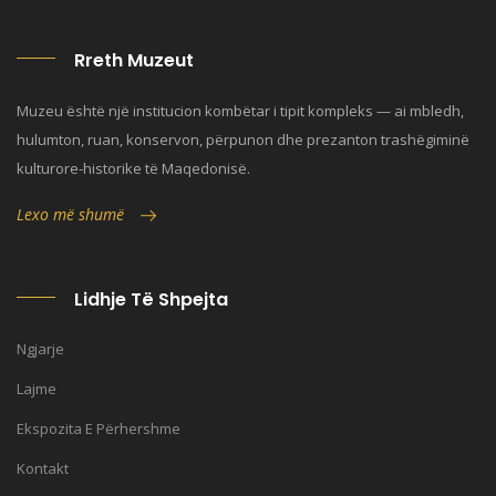
Rreth Muzeut
Muzeu është një institucion kombëtar i tipit kompleks — ai mbledh,
hulumton, ruan, konservon, përpunon dhe prezanton trashëgiminë
kulturore-historike të Maqedonisë.
Lexo më shumë
Lidhje Të Shpejta
Ngjarje
Lajme
Ekspozita E Përhershme
Kontakt