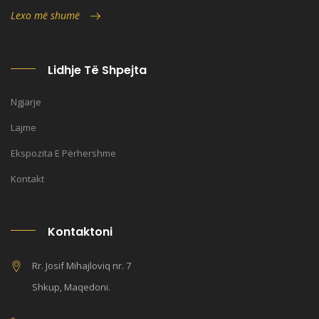
Lexo më shumë
Lidhje Të Shpejta
Ngjarje
Lajme
Ekspozita E Përhershme
Kontakt
Kontaktoni
Rr. Josif Mihajloviq nr. 7
Shkup, Maqedoni.