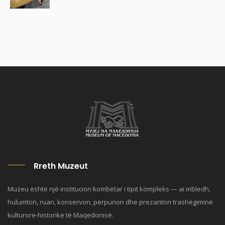
Rreth Muzeut
Muzeu është një institucion kombëtar i tipit kompleks — ai mbledh,
hulumton, ruan, konservon, përpunon dhe prezanton trashëgiminë
kulturore-historike të Maqedonisë.