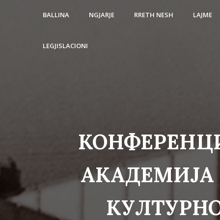
BALLINA
NGJARJE
RRETH NESH
LAJME
LEGJISLACIONI
КОНФЕРЕНЦИ
АКАДЕМИЈА 
КУЛТУРНО