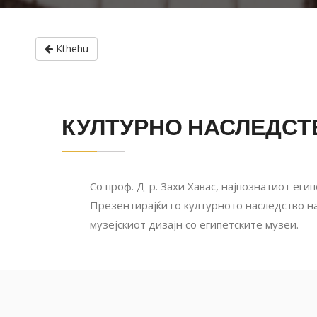
Kthehu
КУЛТУРНО НАСЛЕДСТ
Со проф. Д-р. Захи Хавас, најпознатиот ег
Презентирајќи го културното наследство на
музејскиот дизајн со египетските музеи.