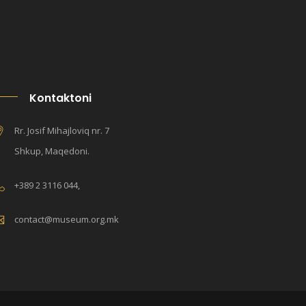
Kontaktoni
Rr. Josif Mihajloviq nr. 7
Shkup, Maqedoni.
+389 2 3116 044,
contact@museum.org.mk