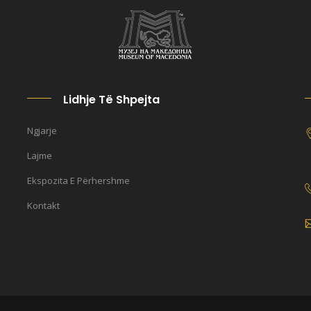
Lidhje Të Shpejta
Ngjarje
Lajme
Ekspozita E Përhershme
Kontakt