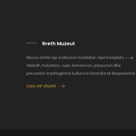
Rreth Muzeut
Muzeu është një institucion kombëtar i tipit kompleks — ai
mbledh, hulumton, ruan, konservon, përpunon dhe
prezanton trashëgiminë kulturore-historike të Maqedonisë.
Lexo më shumë