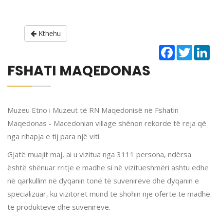
Kthehu
Facebook
Twitter
Li
FSHATI MAQEDONAS
Muzeu Etno i Muzeut të RN Maqedonisë në Fshatin
Maqedonas - Macedonian village shënon rekorde të reja që
nga rihapja e tij para një viti.
Gjatë muajit maj, ai u vizitua nga 3111 persona, ndërsa
është shënuar rritje e madhe si në vizitueshmëri ashtu edhe
në qarkullim në dyqanin tonë të suvenirëve dhe dyqanin e
specializuar, ku vizitorët mund të shohin një ofertë të madhe
të produkteve dhe suvenirëve.