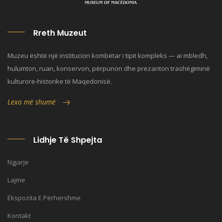
Rreth Muzeut
Muzeu është një institucion kombëtar i tipit kompleks — ai mbledh,
hulumton, ruan, konservon, përpunon dhe prezanton trashëgiminë
kulturore-historike të Maqedonisë.
Lexo më shumë
Lidhje Të Shpejta
Ngjarje
Lajme
Ekspozita E Përhershme
Kontakt