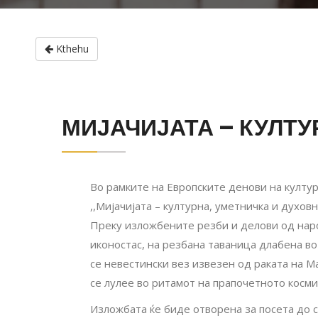
Kthehu
МИЈАЧИЈАТА – КУЛТУ
Во рамките на Европските денови на култу
,,Мијачијата – културна, уметничка и духовн
Преку изложбените резби и делови од наро
иконостас, на резбана таваница длабена во
се невестински вез извезен од раката на Ма
се лулее во ритамот на прапочетното космич
Изложбата ќе биде отворена за посета до 