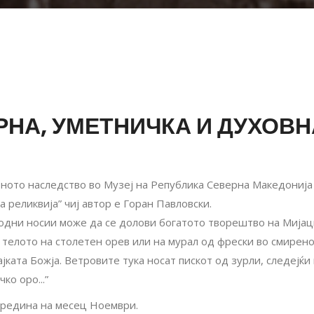
РНА, УМЕТНИЧКА И ДУХОВ
рното наследство во Музеј на Република Северна Македонија
а реликвија” чиј автор е Горан Павловски.
дни носии може да се долови богатото творештво на Мијаци
 телото на столетен орев или на мурал од фрески во смирено
јката Божја. Ветровите тука носат пискот од зурли, следејќи 
ко оро...”
средина на месец Ноември.