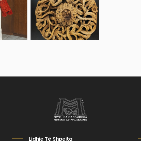
Lidhje Të Shpejta