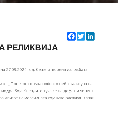
Facebook
Twitter
LinkedIn
НА РЕЛИКВИЈА
 на 27.09.2024 год. беше отворена изложбата
те. ,,Понекогаш тука ноќното небо наликува на
 модра боја. Ѕвездите тука се на дофат и чиниш
го двигот на месечината која како распукан тапан