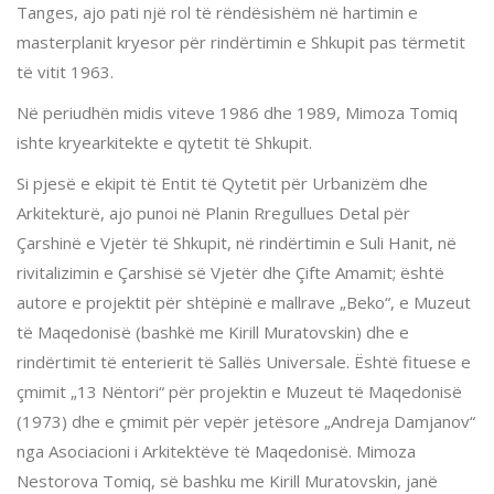
Tanges, ajo pati një rol të rëndësishëm në hartimin e
masterplanit kryesor për rindërtimin e Shkupit pas tërmetit
të vitit 1963.
Në periudhën midis viteve 1986 dhe 1989, Mimoza Tomiq
ishte kryearkitekte e qytetit të Shkupit.
Si pjesë e ekipit të Entit të Qytetit për Urbanizëm dhe
Arkitekturë, ajo punoi në Planin Rregullues Detal për
Çarshinë e Vjetër të Shkupit, në rindërtimin e Suli Hanit, në
rivitalizimin e Çarshisë së Vjetër dhe Çifte Amamit; është
autore e projektit për shtëpinë e mallrave „Beko“, e Muzeut
të Maqedonisë (bashkë me Kirill Muratovskin) dhe e
rindërtimit të enterierit të Sallës Universale. Është fituese e
çmimit „13 Nëntori“ për projektin e Muzeut të Maqedonisë
(1973) dhe e çmimit për vepër jetësore „Andreja Damjanov“
nga Asociacioni i Arkitektëve të Maqedonisë. Mimoza
Nestorova Tomiq, së bashku me Kirill Muratovskin, janë