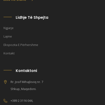
Lidhje Të Shpejta
Ngjarje
Lajme
Ekspozita E Përhershme
Kontakt
Kontaktoni
Rr. Josif Mihajloviq nr. 7
Shkup, Maqedoni.
+389 2 3116 044,