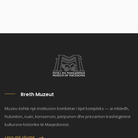
Rreth Muzeut
Muzeu është një institucion kombëtar i tipit kompleks — ai mbledh,
hulumton, ruan, konservon, përpunon dhe prezanton trashëgiminë
kulturore-historike të Maqedonisë.
Lexo më shumë