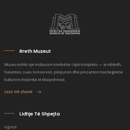
Rreth Muzeut
Muzeu është një institucion kombëtar i tipit kompleks — ai mbledh,
hulumton, ruan, konservon, përpunon dhe prezanton trashëgiminë
kulturore-historike të Maqedonisë.
Lexo më shumë
Lidhje Të Shpejta
Ngjarje