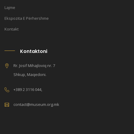
Lajme
Ekspozita E Përhershme
Kontakt
Kontaktoni
Rr. Josif Mihajloviq nr. 7
Shkup, Maqedoni.
+389 2 3116 044,
contact@museum.org.mk