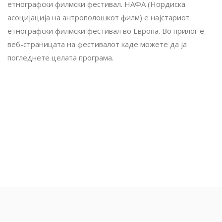
етнографски филмски фестивал. НАФА (Нордиска
асоцијација на антрополошкот филм) е најстариот
етнографски филмски фестивал во Европа. Во прилог е
веб-страницата на фестивалот каде можете да ја
погледнете целата програма.