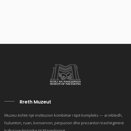
Rreth Muzeut
Muzeu është një institucion kombëtar i tipit kompleks — ai mbledh,
hulumton, ruan, konservon, përpunon dhe prezanton trashëgiminë
kulturore-historike të Maqedonisë.