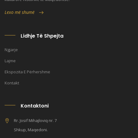
Lexo më shumë
Lidhje Të Shpejta
Ngjarje
Lajme
Ekspozita E Përhershme
Kontakt
Kontaktoni
Rr. Josif Mihajloviq nr. 7
Shkup, Maqedoni.