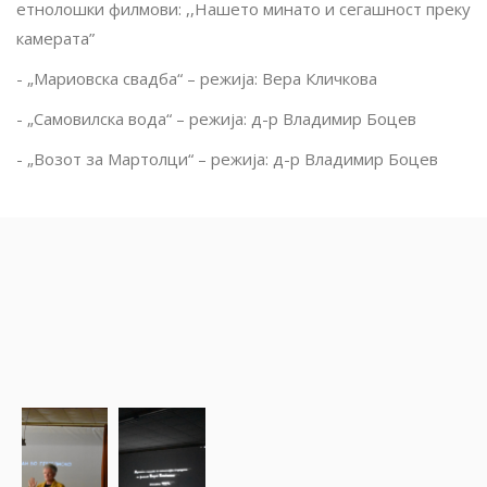
етнолошки филмови: ,,Нашето минато и сегашност преку
камерата”
- „Мариовска свадба“ – режија: Вера Кличкова
- „Самовилска вода“ – режија: д-р Владимир Боцев
- „Возот за Мартолци“ – режија: д-р Владимир Боцев