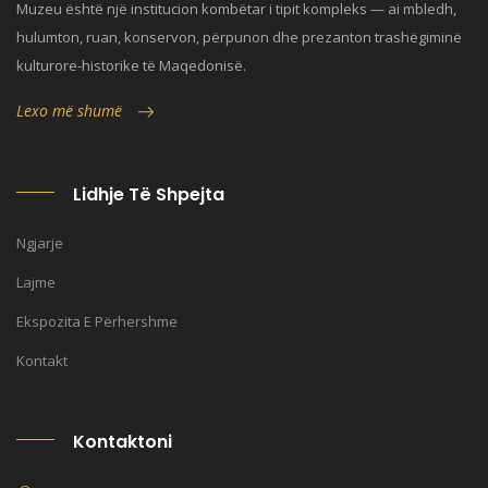
Muzeu është një institucion kombëtar i tipit kompleks — ai mbledh,
hulumton, ruan, konservon, përpunon dhe prezanton trashëgiminë
kulturore-historike të Maqedonisë.
Lexo më shumë
Lidhje Të Shpejta
Ngjarje
Lajme
Ekspozita E Përhershme
Kontakt
Kontaktoni