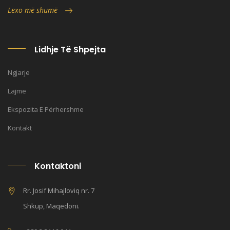
Lexo më shumë
Lidhje Të Shpejta
Ngjarje
Lajme
Ekspozita E Përhershme
Kontakt
Kontaktoni
Rr. Josif Mihajloviq nr. 7
Shkup, Maqedoni.