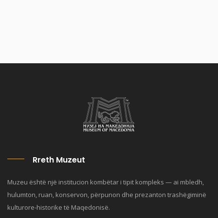
Rreth Muzeut
Muzeu është një institucion kombëtar i tipit kompleks — ai mbledh,
hulumton, ruan, konservon, përpunon dhe prezanton trashëgiminë
kulturore-historike të Maqedonisë.