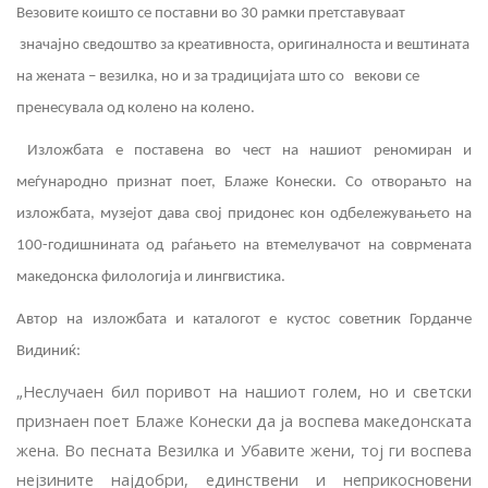
Везовите коишто се поставни во 30 рамки претставуваат
значајно сведоштво за креативноста, оригиналноста и вештината
на жената – везилка, но и за традицијата што со векови се
пренесувала од колено на колено.
Изложбата е поставена во чест на нашиот реномиран и
меѓународно признат поет, Блаже Конески. Со отворањто на
изложбата, музејот дава свој придонес кон одбележувањето на
100-годишнината од раѓањето на втемелувачот на соврмената
македонска филологија и лингвистика.
Автор на изложбата и каталогот е кустос советник Горданче
Видиниќ:
„Неслучаен
бил поривот на нашиот го­лем, но и светски
признаен поет Блаже Конески да ја воспева македонската
жена. Во песната Везилка и Убавите жени, тој ги воспева
нејзините најдобри, единствени и неприкоснове­ни