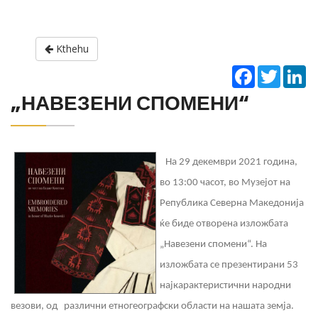
Kthehu
Facebook
Twitter
Li
„НАВЕЗЕНИ СПОМЕНИ“
На 29 декември 2021 година,
во 13:00 часот, во Музејот на
Република Северна Македонија
ќе биде отворена изложбата
„Навезени спомени“. На
изложбата се презентирани 53
најкарактеристични народни
везови, од различни етногеографски области на нашата земја.