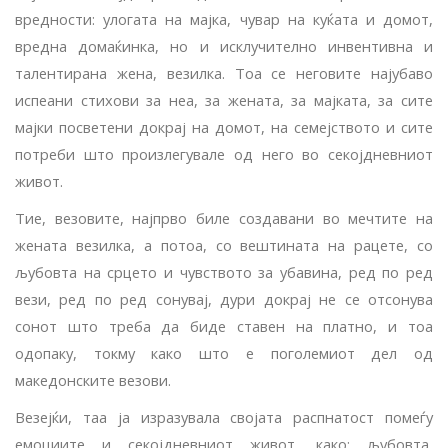
вредности: улогата на мајка, чувар на куќата и домот,
вредна домаќинка, но и исклучително инвентивна и
талентирана жена, везилка. Тоа се неговите најубаво
испеани стихови за неа, за жената, за мајката, за сите
мајки посветени до­крај на домот, на семејството и сите
потреби што произлегувале од него во секојдневниот
живот.
Тие, везовите, најпрво биле создавани во меч­тите на
жената везилка, а потоа, со вештината на рацете, со
љубовта на срцето и чувството за уба­вина, ред по ред
вези, ред по ред сонувај, дури докрај не се отсонува
сонот што треба да биде ставен на платно, и тоа
одопаку, токму како што е поголемиот дел од
македонските везови.
Везејќи, таа ја изразувала својата распнатост помеѓу
емоциите и секојдневниот живот, како: љубовта,