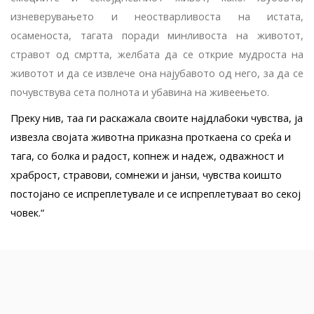
изневерувањето и неостварливоста на истата,
осаменоста, тагата поради минливос­та на животот,
стравот од смртта, желбата да се открие мудроста на
животот и да се извлече она најубавото од него, за да се
почувствува сета по­лнота и убавина на живеењето.
Преку нив, таа ги раскажала своите најдлабо­ки чувства, ја
извезла својата животна приказна проткаена со среќа и
тага, со болка и радост, коп­неж и надеж, одважност и
храброст, стравови,
сомнежи и јанѕи,
чувства коишто
постојано се испреплетувале и се испреплетуваат во
секој
човек.“