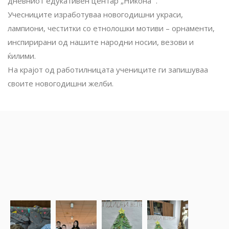
дневниот едукативен центар „Никона “.
Учесниците изработуваа новогодишни укрaси,
лампиони, честитки со етнолошки мотиви – орнаменти,
инспирирани од нашите народни носии, везови и
ќилими.
На крајот од работилницата учениците ги запишуваа
своите новогодишни желби.