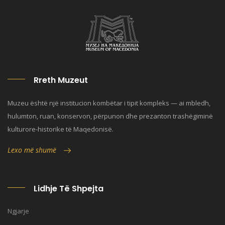
Rreth Muzeut
Muzeu është një institucion kombëtar i tipit kompleks — ai mbledh,
hulumton, ruan, konservon, përpunon dhe prezanton trashëgiminë
kulturore-historike të Maqedonisë.
Lexo më shumë
Lidhje Të Shpejta
Ngjarje