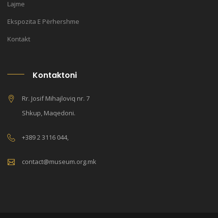
Lajme
Ekspozita E Përhershme
Kontakt
Kontaktoni
Rr. Josif Mihajloviq nr. 7
Shkup, Maqedoni.
+389 2 3116 044,
contact@museum.org.mk