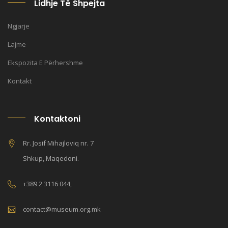
Lidhje Të Shpejta
Ngjarje
Lajme
Ekspozita E Përhershme
Kontakt
Kontaktoni
Rr. Josif Mihajloviq nr. 7
Shkup, Maqedoni.
+389 2 3116 044,
contact@museum.org.mk