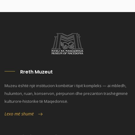
Rreth Muzeut
Muzeu është një institucion kombëtar i tipit kompleks — ai mbledh,
hulumton, ruan, konservon, përpunon dhe prezanton trashëgiminë
kulturore-historike të Maqedonisë.
Lexo më shumë