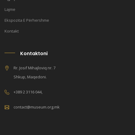
Lajme
Ekspozita E Përhershme
Kontakt
Kontaktoni
Rr. Josif Mihajloviq nr. 7
Shkup, Maqedoni.
+389 2 3116 044,
contact@museum.org.mk