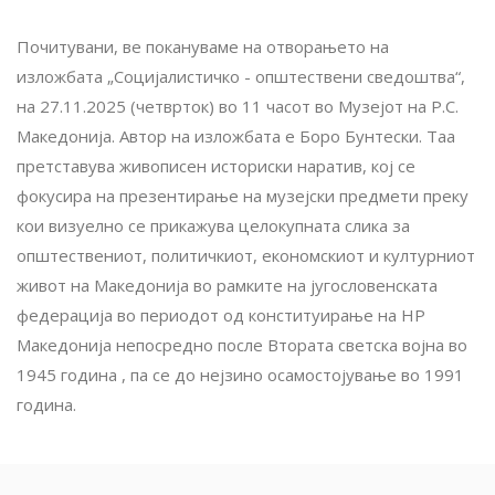
Почитувани, ве покануваме на отворањето на
изложбата „Социјалистичко - општествени сведоштва“,
на 27.11.2025 (четврток) во 11 часот во Музејот на Р.С.
Македонија. Автор на изложбата е Боро Бунтески. Таа
претставува живописен историски наратив, кој се
фокусира на презентирање на музејски предмети преку
кои визуелно се прикажува целокупната слика за
општествениот, политичкиот, економскиот и културниот
живот на Македонија во рамките на југословенската
федерација во периодот од конституирање на НР
Македонија непосредно после Втората светска војна во
1945 година , па се до нејзино осамостојување во 1991
година.