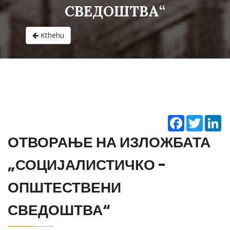
СВЕДОШТВА“
Kthehu
Facebook
Twitter
Li
ОТВОРАЊЕ НА ИЗЛОЖБАТА
„СОЦИЈАЛИСТИЧКО -
ОПШТЕСТВЕНИ
СВЕДОШТВА“