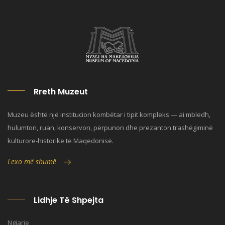
Rreth Muzeut
Muzeu është një institucion kombëtar i tipit kompleks — ai mbledh,
hulumton, ruan, konservon, përpunon dhe prezanton trashëgiminë
kulturore-historike të Maqedonisë.
Lexo më shumë
Lidhje Të Shpejta
Ngjarje