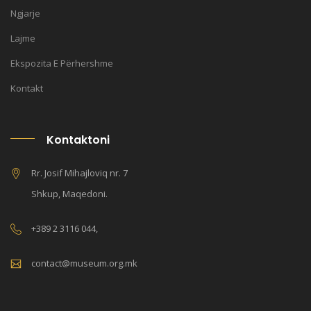
Ngjarje
Lajme
Ekspozita E Përhershme
Kontakt
Kontaktoni
Rr. Josif Mihajloviq nr. 7
Shkup, Maqedoni.
+389 2 3116 044,
contact@museum.org.mk