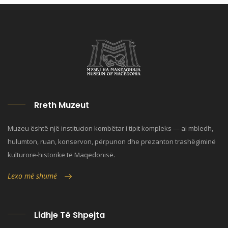
Rreth Muzeut
Muzeu është një institucion kombëtar i tipit kompleks — ai mbledh,
hulumton, ruan, konservon, përpunon dhe prezanton trashëgiminë
kulturore-historike të Maqedonisë.
Lexo më shumë
Lidhje Të Shpejta