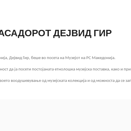
АСАДОРОТ ДЕЈВИД ГИР
ја, Дејвид Гир, беше во посета на Музејот на РС Македонија.
жност да ја посети постојаната етнолошка музејска поставка, како и 
своето воодушевување од музејската колекција и од можноста да се з