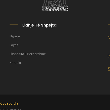
Lidhje Të Shpejta
Ngjarje
Lajme
Ekspozita E Përhershme
Kontakt
y
Codecordia
2.0.1 version