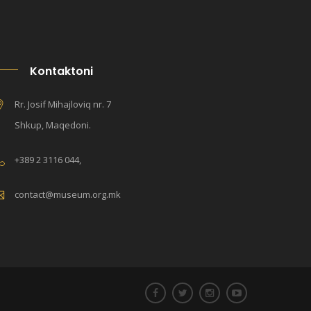
Kontaktoni
Rr. Josif Mihajloviq nr. 7
Shkup, Maqedoni.
+389 2 3116 044,
contact@museum.org.mk