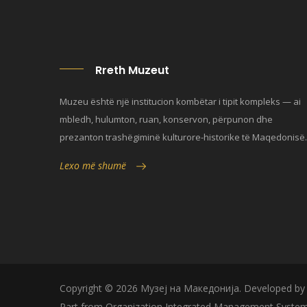
Rreth Muzeut
Muzeu është një institucion kombëtar i tipit kompleks — ai
mbledh, hulumton, ruan, konservon, përpunon dhe
prezanton trashëgiminë kulturore-historike të Maqedonisë.
Lexo më shumë
Copyright © 2026 Музеј на Македонија. Developed b
Part from Organization Integrated Management System 