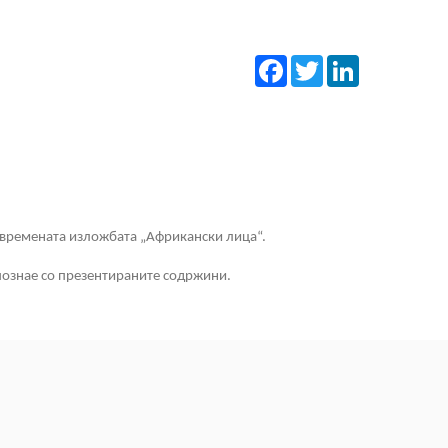
Facebook
Twitter
LinkedIn
привремената изложбата „Африкански лица“.
апознае со презентираните содржини.