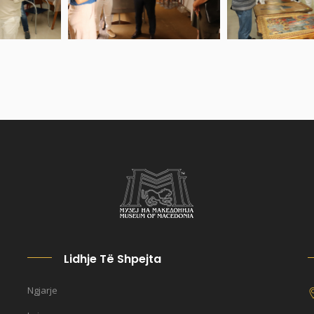
Lidhje Të Shpejta
Ngjarje