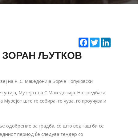
Facebook
Twitter
LinkedIn
М ЗОРАН ЉУТКОВ
еј на Р. С. Македонија Борче Топуковски.
итуција, Музејот на С Македонија. На средбата
на Музејот што го собира, го чува, го проучува и
ње одобрение за градба, со што веднаш би се
следниот период ќе следува тендер со