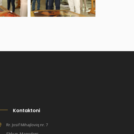
Kontaktoni
Rr. Josif Mihajloviq nr. 7
Shkup, Maqedoni.