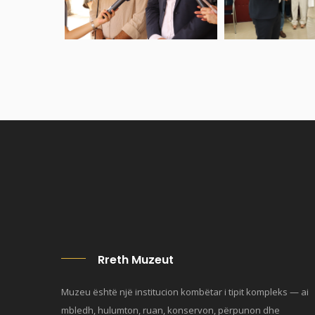
Rreth Muzeut
Muzeu është një institucion kombëtar i tipit kompleks — ai
mbledh, hulumton, ruan, konservon, përpunon dhe