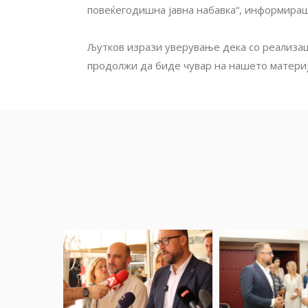
повеќегодишна јавна набавка“, информира
Љутков изрази уверување дека со реализаци
продолжи да биде чувар на нашето материј