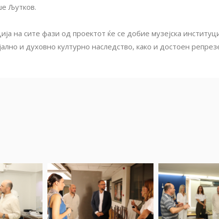
ше Љутков.
ја на сите фази од проектот ќе се добие музејска институциј
ално и духовно културно наследство, како и достоен репрез