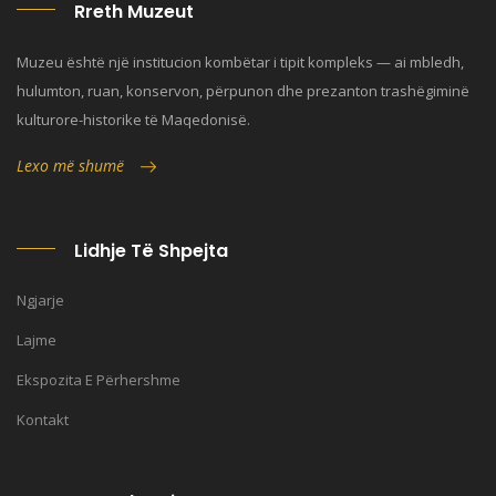
Rreth Muzeut
Muzeu është një institucion kombëtar i tipit kompleks — ai mbledh,
hulumton, ruan, konservon, përpunon dhe prezanton trashëgiminë
kulturore-historike të Maqedonisë.
Lexo më shumë
Lidhje Të Shpejta
Ngjarje
Lajme
Ekspozita E Përhershme
Kontakt