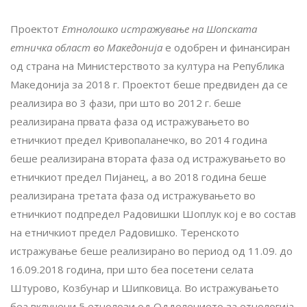
Проектот
Етнолошко истражување на Шопската
етничка област во Македонија
е одобрен и финансиран
од страна на Министерството за култура на Република
Македонија за 2018 г. Проектот беше предвиден да се
реализира во 3 фази, при што во 2012 г. беше
реализирана првата фаза од истражувањето во
етничкиот предел Кривопаланечко, во 2014 година
беше реализирана втората фаза од истражувањето во
етничкиот предел Пијанец, а во 2018 година беше
реализирана третата фаза од истражувањето во
етничкиот подпредел Радовишки Шоплук кој е во состав
на етничкиот предел Радовишко. Теренското
истражување беше реализирано во период од 11.09. до
16.09.2018 година, при што беа посетени селата
Штурово, Козбунар и Шипковица. Во истражувањето
беа вклучени 5 етнолози од Одделението за етнологија