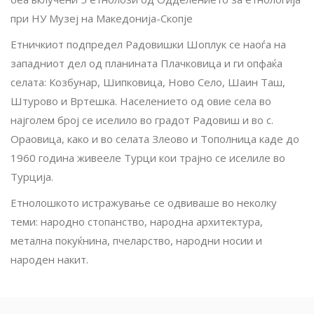
при НУ Музеј на Македонија-Скопје
Етничкиот подпредел Радовишки Шоплук се наоѓа на
западниот дел од планината Плачковица и ги опфаќа
селата: Козбунар, Шипковица, Ново Село, Шаин Таш,
Штурово и Вртешка. Населението од овие села во
најголем број се иселило во градот Радовиш и во с.
Ораовица, како и во селата Злеово и Тополница каде до
1960 година живееле Турци кои трајно се иселиле во
Турција.
Етнолошкото истражување се одвиваше во неколку
теми: народно стопанство, народна архитектура,
метална покуќнина, пчеларство, народни носии и
народен накит.