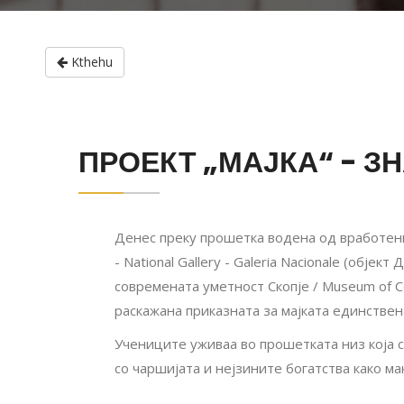
Kthehu
ПРОЕКТ „МАЈКА“ - З
Денес преку прошетка водена од вработени
- National Gallery - Galeria Nacionale (обје
современата уметност Скопје / Museum of 
раскажана приказната за мајката единствен
Учениците уживаа во прошетката низ која с
со чаршијата и нејзините богатства како м