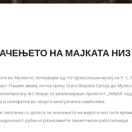
НАЧЕЊЕТО НА МАЈКАТА НИ
те во Музеите, почнувајќи од НУ Археолошки музеј на Р. С.
кт Даут-Пашин амам), потоа преку Stara Skopska Carsija до Музе
Contemporary Art Skopje се реализираше проектот „МАЈКА“ к
а и сеопфатна во својата многузначна симболика.
е запознаа со делата за значењето на мајката низ сите врем
акедонскиот рубин и разноликите занаетчиски работилници.