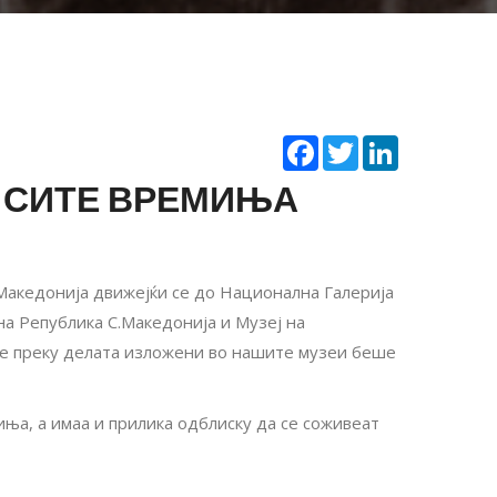
Facebook
Twitter
LinkedIn
З СИТЕ ВРЕМИЊА
 Македонија движејќи се до Национална Галерија
ј на Република С.Македонија и Музеј на
аде преку делата изложени во нашите музеи беше
иња, а имаа и прилика одблиску да се соживеат