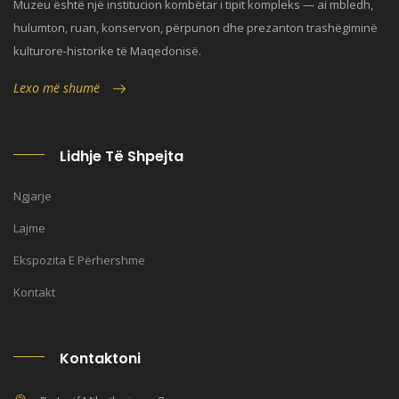
Muzeu është një institucion kombëtar i tipit kompleks — ai mbledh,
hulumton, ruan, konservon, përpunon dhe prezanton trashëgiminë
kulturore-historike të Maqedonisë.
Lexo më shumë
Lidhje Të Shpejta
Ngjarje
Lajme
Ekspozita E Përhershme
Kontakt
Kontaktoni