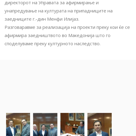
директорот на Управата за афирмирање и
унапредување на културата на припадниците на
заедниците г.-дин Менфи Илијаз.
Разговаравме за реализација на проекти преку кои ќе се
афирмира заедништвото во Македонија што го
споделуваме преку културното наследство.